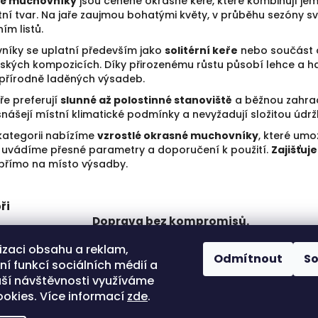
lé muchovníky
jsou ceněné okrasné keře, které kombinují jemné
á
ní tvar. Na jaře zaujmou bohatými květy, v průběhu sezóny 
d
ím listů.
a
níky se uplatní především jako
solitérní keře
nebo součást o
c
řských kompozicích. Díky přirozenému růstu působí lehce a 
í
p
 přírodně laděných výsadeb.
r
ře preferují
slunné až polostinné stanoviště
a běžnou zahra
v
nášejí místní klimatické podmínky a nevyžadují složitou údrž
k
y
kategorii nabízíme
vzrostlé okrasné muchovníky
, které umo
v
y uvádíme přesné parametry a doporučení k použití.
Zajišťuj
ý
přímo na místo výsadby.
p
i
s
ři
u
Doprava bez kompromisů.
Převoz uzpůsobený váze a výšce
se ho
izaci obsahu a reklam,
dřeviny. Bezpečně a za
Odmítnout
S
í funkcí sociálních médií a
bezkonkurenční ceny.
ší návštěvnosti využíváme
okies. Více informací
zde
.