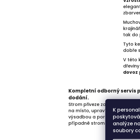
Vzrost
elegant
zbarven
Muchov
krajiná
tak do
Tyto ke
dobře s
V této 
dřevin
dovoz
Kompletní odborný servis p
dodání.
Strom přiveze zahradník. Done
K personal
na místo, upraví korunu před
poskytován
výsadbou a poradí s péčí –
případně strom rovnou vysadí.
analýze na
soubory co