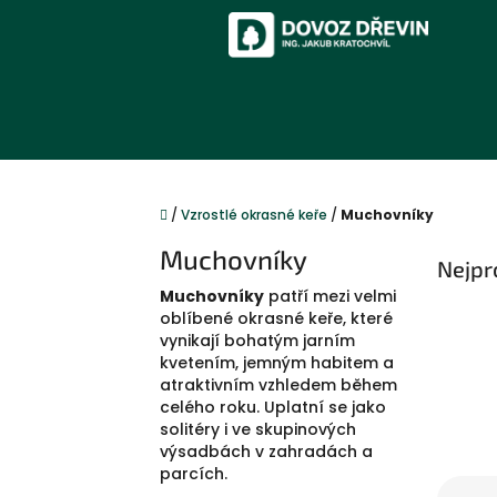
Přejít
na
obsah
Domů
/
Vzrostlé okrasné keře
/
Muchovníky
Muchovníky
Nejpr
Muchovníky
patří mezi velmi
oblíbené okrasné keře, které
vynikají bohatým jarním
kvetením, jemným habitem a
atraktivním vzhledem během
celého roku. Uplatní se jako
solitéry i ve skupinových
výsadbách v zahradách a
parcích.
Ř