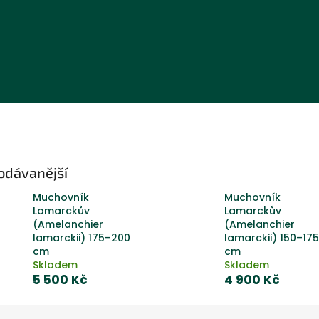
odávanější
Muchovník
Muchovník
Lamarckův
Lamarckův
(Amelanchier
(Amelanchier
lamarckii) 175–200
lamarckii) 150–175
cm
cm
Skladem
Skladem
5 500 Kč
4 900 Kč