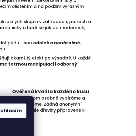
 jarní kvetení, dekorativní listy a
svěžím olistěním a na podzim výrazným
krasných skupin v zahradách, parcích a
harmonicky a hodí se jak do moderních,
dní půdu. Jsou
odolné a nenáročné
,
bu.
žňují okamžitý efekt po výsadbě. U každé
eme šetrnou manipulaci i odborný
Ověřená kvalita každého kusu.
Každý strom osobně vybíráme a
kontrolujeme. Žádná anonymní
skládka, ale dřeviny připravené k
ouhlasím
výsadbě.