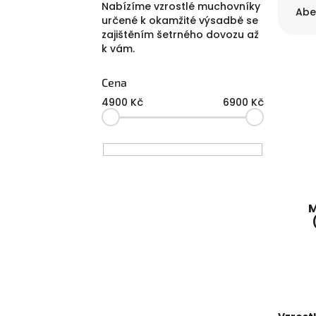
Nabízíme vzrostlé muchovníky
a
Abe
určené k okamžité výsadbě se
z
zajištěním šetrného dovozu až
e
k vám.
V
n
ý
í
P
Cena
p
p
o
i
r
4900
Kč
6900
Kč
s
s
o
t
p
d
r
r
u
a
o
k
n
d
t
n
u
ů
í
M
k
p
t
a
'B
ů
n
e
l