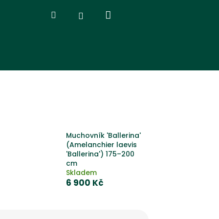
Nákupní
Hledat
Přihlášení
košík
Muchovník 'Ballerina'
(Amelanchier laevis
'Ballerina') 175–200
cm
Skladem
6 900 Kč