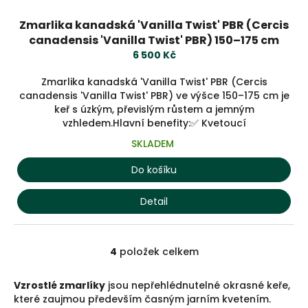
Zmarlika kanadská 'Vanilla Twist' PBR (Cercis
canadensis 'Vanilla Twist' PBR) 150–175 cm
6 500 Kč
Zmarlika kanadská 'Vanilla Twist' PBR (Cercis
canadensis 'Vanilla Twist' PBR) ve výšce 150–175 cm je
keř s úzkým, převislým růstem a jemným
vzhledem.Hlavní benefity:✅ Kvetoucí
SKLADEM
Do košíku
Detail
4
položek celkem
O
v
l
Vzrostlé zmarlíky
jsou nepřehlédnutelné okrasné keře,
á
které zaujmou především časným jarním kvetením.