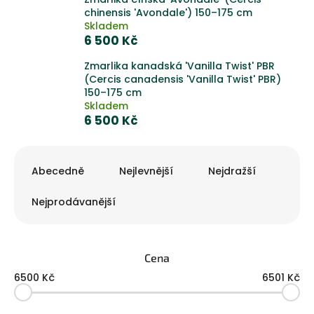
chinensis 'Avondale') 150–175 cm
Skladem
6 500 Kč
Zmarlika kanadská 'Vanilla Twist' PBR
(Cercis canadensis 'Vanilla Twist' PBR)
150–175 cm
Skladem
6 500 Kč
Ř
a
Abecedně
Nejlevnější
Nejdražší
z
e
Nejprodávanější
n
í
p
Cena
r
o
6500
Kč
6501
Kč
d
u