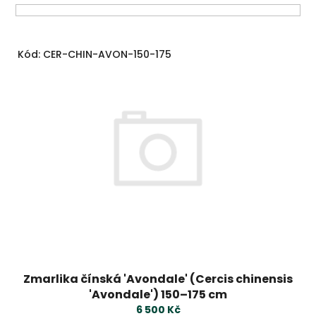
k
t
ů
V
Kód:
CER-CHIN-AVON-150-175
ý
p
i
s
p
r
o
d
u
k
t
ů
Zmarlika čínská 'Avondale' (Cercis chinensis
'Avondale') 150–175 cm
6 500 Kč