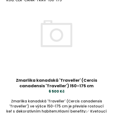
Kód:
CER-CANA-TRAV-150-175
Zmarlika kanadská 'Traveller' (Cercis
canadensis 'Traveller') 150–175 cm
6 500 Kč
Zmarlika kanadská 'Traveller' (Cercis canadensis
'Traveller') ve výšce 150–175 cm je převisle rostoucí
keř s dekorativním habitem.Hlavní benefity:✅ Kvetoucí