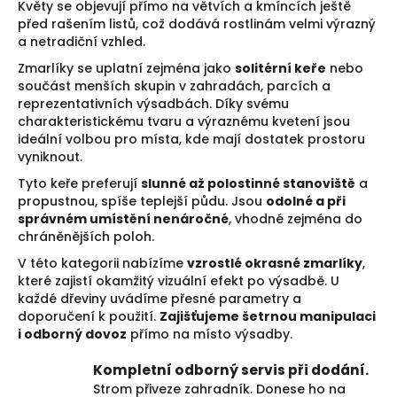
d
Květy se objevují přímo na větvích a kmíncích ještě
a
před rašením listů, což dodává rostlinám velmi výrazný
c
a netradiční vzhled.
í
p
Zmarlíky se uplatní zejména jako
solitérní keře
nebo
r
součást menších skupin v zahradách, parcích a
v
reprezentativních výsadbách. Díky svému
k
charakteristickému tvaru a výraznému kvetení jsou
y
ideální volbou pro místa, kde mají dostatek prostoru
v
vyniknout.
ý
Tyto keře preferují
slunné až polostinné stanoviště
a
p
propustnou, spíše teplejší půdu. Jsou
odolné a při
i
správném umístění nenáročné
, vhodné zejména do
s
u
chráněnějších poloh.
V této kategorii nabízíme
vzrostlé okrasné zmarlíky
,
které zajistí okamžitý vizuální efekt po výsadbě. U
každé dřeviny uvádíme přesné parametry a
doporučení k použití.
Zajišťujeme šetrnou manipulaci
i odborný dovoz
přímo na místo výsadby.
Kompletní odborný servis při dodání.
Strom přiveze zahradník. Donese ho na