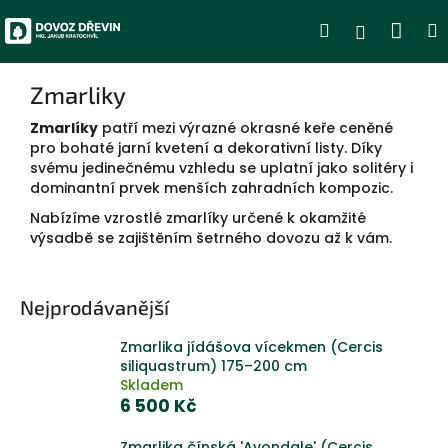
Přejít
Nák
Hledat
Přihlášen
na
obsah
koší
Zmarliky
Zmarlíky
patří mezi výrazné okrasné keře ceněné
pro bohaté jarní kvetení a dekorativní listy. Díky
svému jedinečnému vzhledu se uplatní jako solitéry i
dominantní prvek menších zahradních kompozic.
Nabízíme vzrostlé zmarlíky určené k okamžité
výsadbě se zajištěním šetrného dovozu až k vám.
Nejprodávanější
Zmarlika jídášova vícekmen (Cercis
siliquastrum) 175–200 cm
Skladem
6 500 Kč
Zmarlika čínská 'Avondale' (Cercis