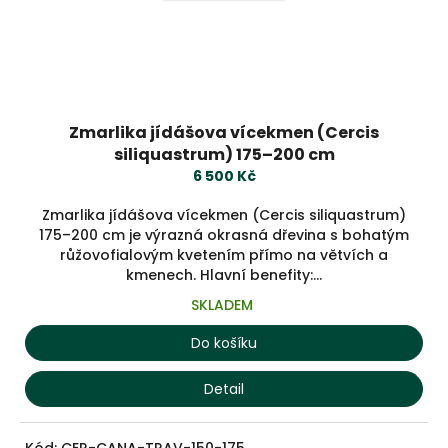
Zmarlika jídášova vícekmen (Cercis
siliquastrum) 175–200 cm
6 500 Kč
Zmarlika jídášova vícekmen (Cercis siliquastrum)
175–200 cm je výrazná okrasná dřevina s bohatým
růžovofialovým kvetením přímo na větvích a
kmenech. Hlavní benefity:...
SKLADEM
Do košíku
Detail