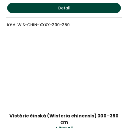
Detail
Kód:
WIS-CHIN-XXXX-300-350
Průměrné
Vistárie čínská (Wisteria chinensis) 300–350
hodnocení
produktu
cm
je