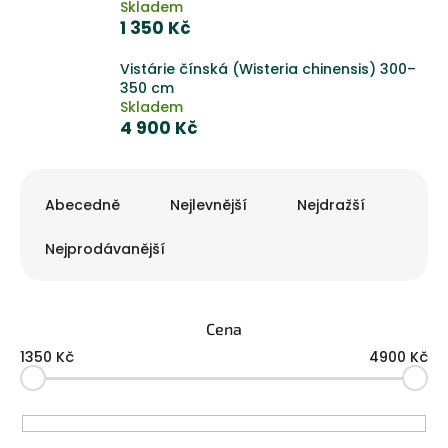
Skladem
1 350 Kč
Vistárie čínská (Wisteria chinensis) 300–
350 cm
Skladem
4 900 Kč
Ř
a
Abecedně
Nejlevnější
Nejdražší
z
e
Nejprodávanější
n
í
p
Cena
r
o
1350
Kč
4900
Kč
d
u
k
t