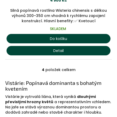
4 900 Kč
4,0
z
Silná popínavá rostlina Wisteria chinensis s délkou
5
výhonů 300–350 cm vhodná k rychlému zapojení
hvězdiček.
konstrukcí. Hlavní benefity: ✅ Kvetoucí
SKLADEM
Do košíku
Detail
4
položek celkem
O
v
l
Vistárie: Popínavá dominanta s bohatým
á
kvetením
d
a
Vistárie je vytrvalá liána, která vyniká
dlouhými
c
převislými hrozny květů
a reprezentativním vzhledem.
í
Na jaře se stává výraznou dominantou prostoru a
p
dodává zahradě nebo stavbě charakter i hloubku.
r