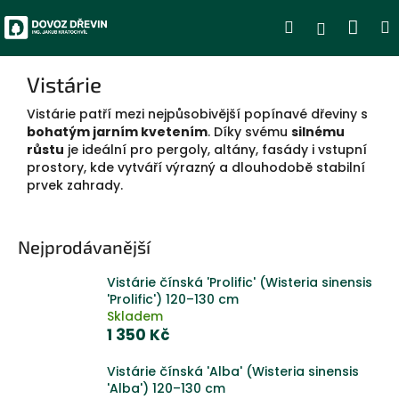
Přejít
Nák
Hledat
Přihlášen
na
obsah
koší
Vistárie
Vistárie patří mezi nejpůsobivější popínavé dřeviny s
bohatým jarním kvetením
. Díky svému
silnému
růstu
je ideální pro pergoly, altány, fasády i vstupní
prostory, kde vytváří výrazný a dlouhodobě stabilní
prvek zahrady.
Nejprodávanější
Vistárie čínská 'Prolific' (Wisteria sinensis
'Prolific') 120–130 cm
Skladem
1 350 Kč
Vistárie čínská 'Alba' (Wisteria sinensis
'Alba') 120–130 cm