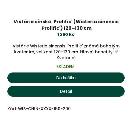
Vistárie čínská 'Prolific' (Wisteria sinensis
'Prolific') 120–130 cm
1 350 Kč
Vistárie Wisteria sinensis 'Prolific' známá bohatým
kvetením, velikost 120–130 cm. Hlavní benefity: ✅
Kvetoucí
SKLADEM
Do košíku
Detail
Kód:
WIS-CHIN-XXXX-150-200