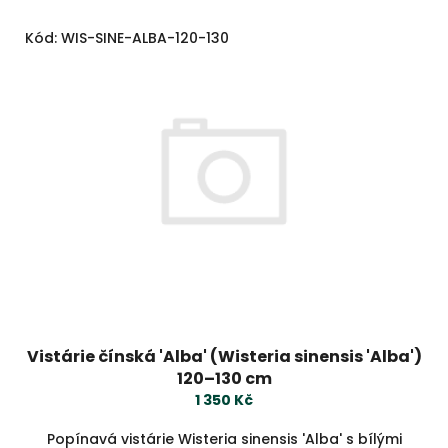
ů
V
Kód:
WIS-SINE-ALBA-120-130
ý
p
i
s
p
r
o
d
u
k
t
ů
Vistárie čínská 'Alba' (Wisteria sinensis 'Alba')
120–130 cm
1 350 Kč
Popínavá vistárie Wisteria sinensis 'Alba' s bílými