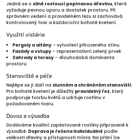
Jedná se o
silně rostoucí popínavou dřevinu
, která
v
vyžaduje pevnou oporu a dostatek prostoru. Při
k
správném vedení a pravidelném řezu si zachovává
y
kontrolovaný tvar a každoroční bohaté kvetení.
v
ý
Využití vistárie
p
i
Pergoly a altány
– vytvoření přirozeného stínu
s
Fasády a vstupy
– reprezentativní zelený prvek
u
Zahrady a terasy
– dlouhodobá dominanta
prostoru
Stanoviště a péče
Nejlépe se jí daří na
slunném a chráněném stanovišti
.
Pro bohaté kvetení je důležitý
pravidelný řez
, který
podporuje tvorbu květů a udržuje rostlinu v
požadovaném tvaru.
Dovoz a výsadba
Dodáváme kvalitní zapěstované rostliny připravené k
výsadbě.
Doprava je řešena individuálně
podle
velikosti dřeviny a přístupnosti místa. Na přání lze