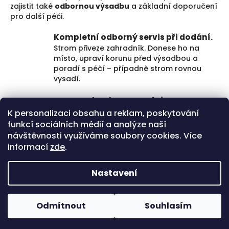
zajistit také
odbornou výsadbu
a základní doporučení
pro další péči.
Kompletní odborný servis při dodání.
Strom přiveze zahradník. Donese ho na
místo, upraví korunu před výsadbou a
poradí s péčí – případně strom rovnou
vysadí.
Doprava bez kompromisů.
Převoz uzpůsobený váze a výšce dřeviny.
K personalizaci obsahu a reklam, poskytování
Bezpečně a za bezkonkurenční ceny.
funkcí sociálních médií a analýze naší
návštěvnosti využíváme soubory cookies. Více
Ověřená kvalita každého kusu.
informací
zde
.
Každý strom osobně vybíráme a
kontrolujeme. Žádná anonymní skládka,
Nastavení
ale dřeviny připravené k výsadbě.
Z
Odmítnout
Souhlasím
Copyright 2026
Dovoz Dřevin
. Všechna
á
Vytvořil Shoptet
Objednávejte trvalky pro Vaše projekty. Objednávejte
p
práva vyhrazena.
Upravit nastavení cookies
dřeviny pro podzimní výsadbu.