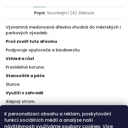
Twitter
Facebook
Popis
Související (4)
Diskuze
Významná medonosná dřevina vhodná do městských i
parkových výsadeb.
Proč zvolit tuto dřevinu
Podporuje opylovače a biodiverzitu.
Vzhled a růst
Pravidelná koruna.
Stanoviště a péče
Slunce.
Využití v zahradě
Alejový strom.
Doporučení k výsadbě
K personalizaci obsahu a reklam, poskytování
funkcí sociálních médií a analýze naší
Ukotvit.
Zalévat.
návštěvnosti využíváme soubory cookies. Více