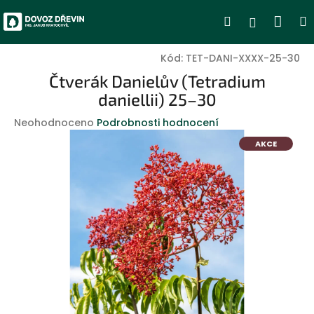
Přejít
Nák
Hledat
Přihlášen
na
obsah
koší
Kód:
TET-DANI-XXXX-25-30
Čtverák Danielův (Tetradium
daniellii) 25–30
Průměrné
Neohodnoceno
Podrobnosti hodnocení
hodnocení
AKCE
produktu
je
0,0
z
5
hvězdiček.