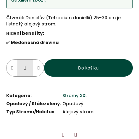
detailem zboží.
Čtverák Danielův (Tetradium daniellii) 25–30 cm je
listnatý alejový strom.
Hlavní benefity:
✅ Medonosná dřevina
Do košíku
Kategorie
:
Stromy XXL
Opadavý / Stálezelený
:
Opadavý
Typ Stromu/Habitus
:
Alejový strom