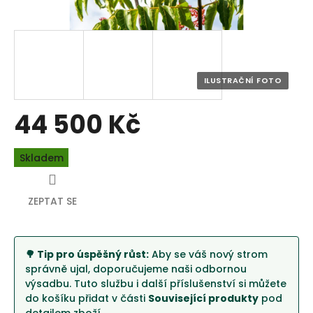
44 500 Kč
Měrná
Skladem
cena:
ZEPTAT SE
🌳 Tip pro úspěšný růst:
Aby se váš nový strom
správně ujal, doporučujeme naši odbornou
výsadbu. Tuto službu i další příslušenství si můžete
do košíku přidat v části
Související produkty
pod