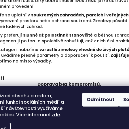
ně krátkém čase. Díky dobré snášenlivosti řezu je lze udržovat 
d
aném provedení.
a
ře se uplatní v
soukromých zahradách, parcích i veřejnýc
c
 vymezení prostoru nebo ochrana soukromí. Zimolezy působí 
í
p
dně laděných zahrad.
r
y preferují
slunné až polostinné stanoviště
a běžnou zahrad
v
egenerují po řezu a spolehlivě zahušťují, což z nich činí prakti
k
y
kategorii nabízíme
vzrostlé zimolezy vhodné do živých plot
v
ny uvádíme přesné parametry a doporučení k použití.
Zajišťu
ý
přímo na místo výsadby.
p
i
s
ři
u
Doprava bez kompromisů.
Převoz uzpůsobený váze a výšce
se ho
izaci obsahu a reklam,
dřeviny. Bezpečně a za
Odmítnout
S
í funkcí sociálních médií a
bezkonkurenční ceny.
ší návštěvnosti využíváme
okies. Více informací
zde
.