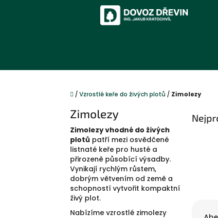
Přejít
na
obsah
Domů
/
Vzrostlé keře do živých plotů
/
Zimolezy
Zimolezy
Nejpr
Zimolezy vhodné do živých
plotů
patří mezi osvědčené
listnaté keře pro husté a
přirozeně působící výsadby.
Vynikají rychlým růstem,
dobrým větvením od země a
schopností vytvořit kompaktní
živý plot.
Ř
Nabízíme vzrostlé zimolezy
a
Abe