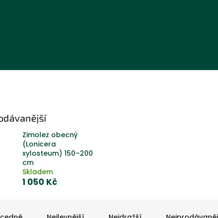
odávanější
Zimolez obecný
(Lonicera
xylosteum) 150–200
cm
Skladem
1 050 Kč
cedně
Nejlevnější
Nejdražší
Nejprodávaněj