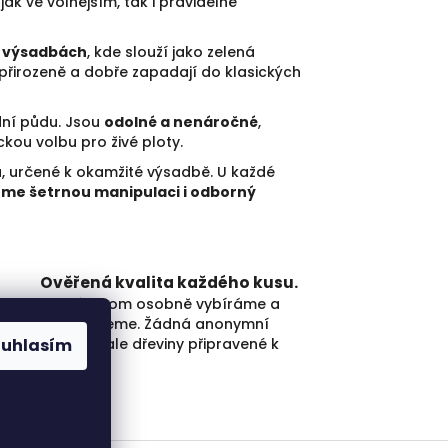
jak ve volnějším, tak i pravidelně
h výsadbách
, kde slouží jako zelená
přirozeně a dobře zapadají do klasických
ní půdu. Jsou
odolné a nenáročné
,
ckou volbu pro živé ploty.
ů
, určené k okamžité výsadbě. U každé
jeme šetrnou manipulaci i odborný
Ověřená kvalita každého kusu.
Každý strom osobně vybíráme a
kontrolujeme. Žádná anonymní
skládka, ale dřeviny připravené k
ouhlasím
výsadbě.