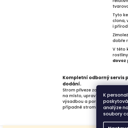
relativ
tvarov
Tyto ke
clona,
i příro
Zimolez
dobře r
V této 
rostli
dovoz
Kompletní odborný servis p
dodání.
Strom přiveze zahradník. Done
K personal
na místo, upraví korunu před
poskytován
výsadbou a poradí s péčí –
případně strom rovnou vysadí.
analýze na
soubory co