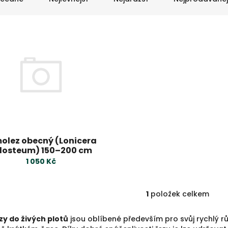
olez obecný (Lonicera
losteum) 150–200 cm
1 050 Kč
1
položek celkem
O
v
l
zy do živých plotů
jsou oblíbené především pro svůj rychlý rů
á