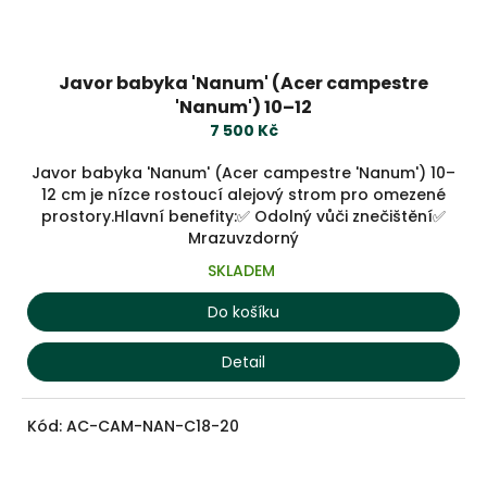
Javor babyka 'Nanum' (Acer campestre
'Nanum') 10–12
7 500 Kč
Javor babyka 'Nanum' (Acer campestre 'Nanum') 10–
12 cm je nízce rostoucí alejový strom pro omezené
prostory.Hlavní benefity:✅ Odolný vůči znečištění✅
Mrazuvzdorný
SKLADEM
Do košíku
Detail
Kód:
AC-CAM-NAN-C18-20