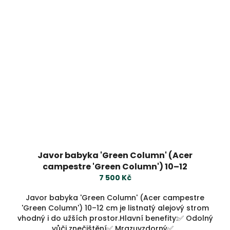
Javor babyka 'Green Column' (Acer
campestre 'Green Column') 10–12
7 500 Kč
Javor babyka 'Green Column' (Acer campestre
'Green Column') 10–12 cm je listnatý alejový strom
vhodný i do užších prostor.Hlavní benefity:✅ Odolný
vůči znečištění✅ Mrazuvzdorný✅...