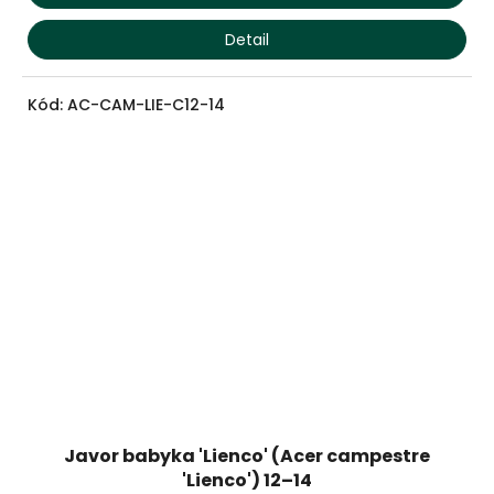
Detail
Kód:
AC-CAM-LIE-C12-14
Javor babyka 'Lienco' (Acer campestre
'Lienco') 12–14