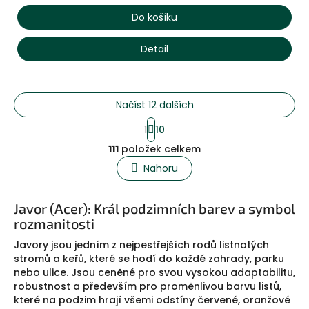
Do košíku
Detail
Načíst 12 dalších
S
1
10
t
O
r
111
položek celkem
v
á
l
Nahoru
n
á
k
o
d
v
a
Javor (Acer): Král podzimních barev a symbol
á
c
rozmanitosti
n
í
í
Javory jsou jedním z nejpestřejších rodů listnatých
p
stromů a keřů, které se hodí do každé zahrady, parku
r
v
nebo ulice. Jsou ceněné pro svou vysokou adaptabilitu,
k
robustnost a především pro proměnlivou barvu listů,
y
které na podzim hrají všemi odstíny červené, oranžové