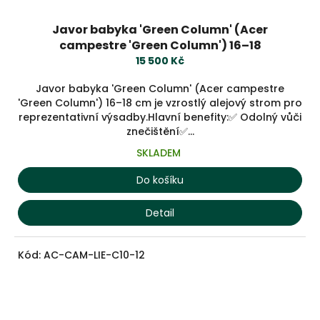
Javor babyka 'Green Column' (Acer
campestre 'Green Column') 16–18
15 500 Kč
Javor babyka 'Green Column' (Acer campestre
'Green Column') 16–18 cm je vzrostlý alejový strom pro
reprezentativní výsadby.Hlavní benefity:✅ Odolný vůči
znečištění✅...
SKLADEM
Do košíku
Detail
Kód:
AC-CAM-LIE-C10-12