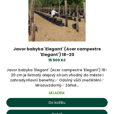
Javor babyka 'Elegant' (Acer campestre
'Elegant') 18–20
15 500 Kč
Javor babyka 'Elegant' (Acer campestre 'Elegant') 18–
20 cm je listnatý alejový strom vhodný do města i
zahrady.Hlavní benefity:✅ Odolný vůči znečištění✅
Mrazuvzdorný✅ Zářivé...
SKLADEM
Do košíku