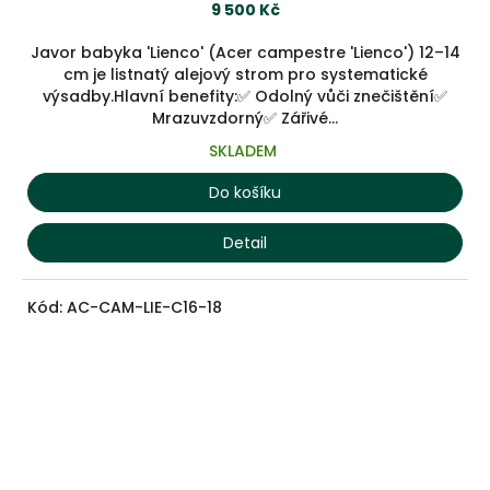
9 500 Kč
Javor babyka 'Lienco' (Acer campestre 'Lienco') 12–14
cm je listnatý alejový strom pro systematické
výsadby.Hlavní benefity:✅ Odolný vůči znečištění✅
Mrazuvzdorný✅ Zářivé...
SKLADEM
Do košíku
Detail
Kód:
AC-CAM-LIE-C16-18