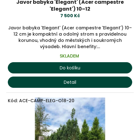
Javor babyka 'Elegant' (Acer campestre
'Elegant') 10–12
7 500 Kč
Javor babyka 'Elegant' (Acer campestre 'Elegant') 10–
12 cm je kompaktní a odolný strom s pravidelnou
korunou, vhodný do městských i soukromých
výsadeb. Hlavní benefity:...
SKLADEM
Do košíku
Detail
Kód:
ACE-CAMP-ELEG-O18-20