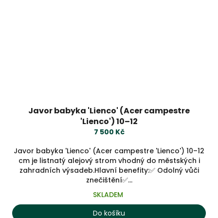
Javor babyka 'Lienco' (Acer campestre
'Lienco') 10–12
7 500 Kč
Javor babyka 'Lienco' (Acer campestre 'Lienco') 10–12
cm je listnatý alejový strom vhodný do městských i
zahradních výsadeb.Hlavní benefity:✅ Odolný vůči
znečištění✅...
SKLADEM
Do košíku