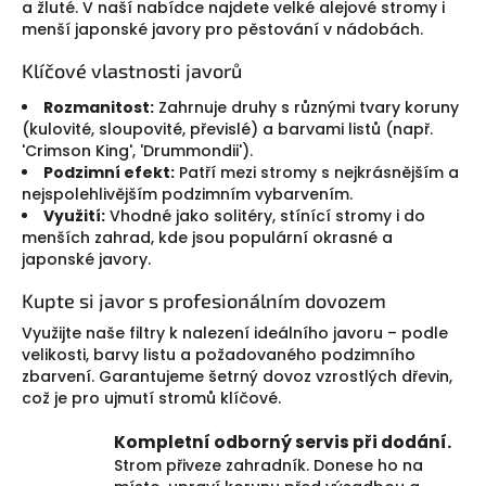
v
a žluté. V naší nabídce najdete velké alejové stromy i
ý
menší japonské javory pro pěstování v nádobách.
p
i
Klíčové vlastnosti javorů
s
u
Rozmanitost:
Zahrnuje druhy s různými tvary koruny
(kulovité, sloupovité, převislé) a barvami listů (např.
'Crimson King', 'Drummondii').
Podzimní efekt:
Patří mezi stromy s nejkrásnějším a
nejspolehlivějším podzimním vybarvením.
Využití:
Vhodné jako solitéry, stínící stromy i do
menších zahrad, kde jsou populární okrasné a
japonské javory.
Kupte si javor s profesionálním dovozem
Využijte naše filtry k nalezení ideálního javoru – podle
velikosti, barvy listu a požadovaného podzimního
zbarvení. Garantujeme šetrný dovoz vzrostlých dřevin,
což je pro ujmutí stromů klíčové.
Kompletní odborný servis při dodání.
Strom přiveze zahradník. Donese ho na