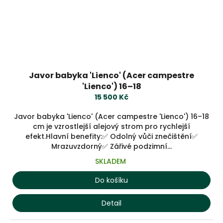
Javor babyka 'Lienco' (Acer campestre
'Lienco') 16–18
15 500 Kč
Javor babyka 'Lienco' (Acer campestre 'Lienco') 16–18
cm je vzrostlejší alejový strom pro rychlejší
efekt.Hlavní benefity:✅ Odolný vůči znečištění✅
Mrazuvzdorný✅ Zářivé podzimní...
SKLADEM
Do košíku
Detail