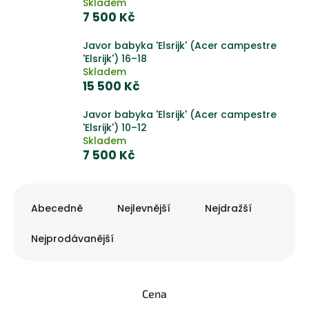
Skladem
7 500 Kč
Javor babyka 'Elsrijk' (Acer campestre
'Elsrijk') 16–18
Skladem
15 500 Kč
Javor babyka 'Elsrijk' (Acer campestre
'Elsrijk') 10–12
Skladem
7 500 Kč
Ř
a
Abecedně
Nejlevnější
Nejdražší
z
e
Nejprodávanější
n
í
p
Cena
r