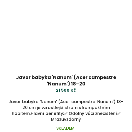
Javor babyka 'Nanum' (Acer campestre
'Nanum') 18–20
21 500 Kč
Javor babyka 'Nanum' (Acer campestre 'Nanum') 18–
20 cm je vzrostlejší strom s kompaktním
habitem.Hlavní benefity:✅ Odolný vůči znečištění✅
Mrazuvzdorný
SKLADEM