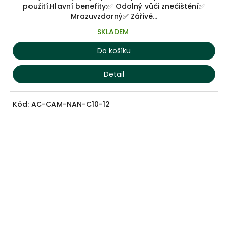
použití.Hlavní benefity:✅ Odolný vůči znečištění✅
Mrazuvzdorný✅ Zářivé...
SKLADEM
Do košíku
Detail
Kód:
AC-CAM-NAN-C10-12