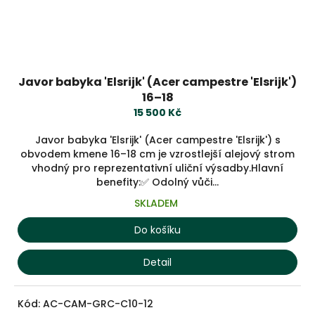
Javor babyka 'Elsrijk' (Acer campestre 'Elsrijk')
16–18
15 500 Kč
Javor babyka 'Elsrijk' (Acer campestre 'Elsrijk') s
obvodem kmene 16–18 cm je vzrostlejší alejový strom
vhodný pro reprezentativní uliční výsadby.Hlavní
benefity:✅ Odolný vůči...
SKLADEM
Do košíku
Detail
Kód:
AC-CAM-GRC-C10-12