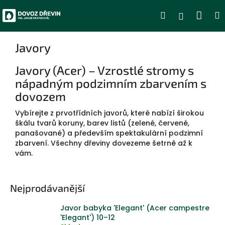
Přejít
Nák
Hledat
Přihlášen
na
obsah
koší
Javory
Javory (Acer) – Vzrostlé stromy s
nápadným podzimním zbarvením s
dovozem
Vybírejte z prvotřídních javorů, které nabízí širokou
škálu tvarů koruny, barev listů (zelené, červené,
panašované) a především spektakulární podzimní
zbarvení. Všechny dřeviny dovezeme šetrně až k
vám.
Nejprodávanější
Javor babyka 'Elegant' (Acer campestre
'Elegant') 10–12