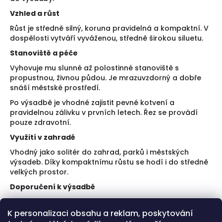
Vzhled a růst
Růst je středně silný, koruna pravidelná a kompaktní. V
dospělosti vytváří vyváženou, středně širokou siluetu.
Stanoviště a péče
Vyhovuje mu slunné až polostinné stanoviště s
propustnou, živnou půdou. Je mrazuvzdorný a dobře
snáší městské prostředí.
Po výsadbě je vhodné zajistit pevné kotvení a
pravidelnou zálivku v prvních letech. Řez se provádí
pouze zdravotní.
Využití v zahradě
Vhodný jako solitér do zahrad, parků i městských
výsadeb. Díky kompaktnímu růstu se hodí i do středně
velkých prostor.
Doporučení k výsadbě
Zajistěte stabilní kotvení po výsadbě.
K personalizaci obsahu a reklam, poskytování
Počítejte s dostatečným prostorem pro budoucí