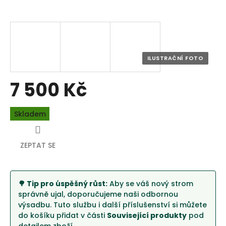
7 500 Kč
Měrná
Skladem
cena:
ZEPTAT SE
🌳 Tip pro úspěšný růst:
Aby se váš nový strom
správně ujal, doporučujeme naši odbornou
výsadbu. Tuto službu i další příslušenství si můžete
do košíku přidat v části
Související produkty
pod