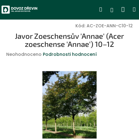
Přejít
Nák
Hledat
Přihlášen
na
obsah
koší
Kód:
AC-ZOE-ANN-C10-12
Javor Zoeschensův 'Annae' (Acer
zoeschense 'Annae') 10–12
Průměrné
Neohodnoceno
Podrobnosti hodnocení
hodnocení
produktu
je
0,0
z
5
hvězdiček.