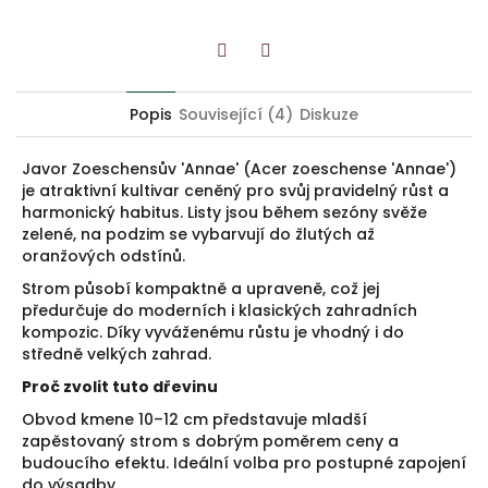
Twitter
Facebook
Popis
Související (4)
Diskuze
Javor Zoeschensův 'Annae' (Acer zoeschense 'Annae')
je atraktivní kultivar ceněný pro svůj pravidelný růst a
harmonický habitus. Listy jsou během sezóny svěže
zelené, na podzim se vybarvují do žlutých až
oranžových odstínů.
Strom působí kompaktně a upraveně, což jej
předurčuje do moderních i klasických zahradních
kompozic. Díky vyváženému růstu je vhodný i do
středně velkých zahrad.
Proč zvolit tuto dřevinu
Obvod kmene 10–12 cm představuje mladší
zapěstovaný strom s dobrým poměrem ceny a
budoucího efektu. Ideální volba pro postupné zapojení
do výsadby.