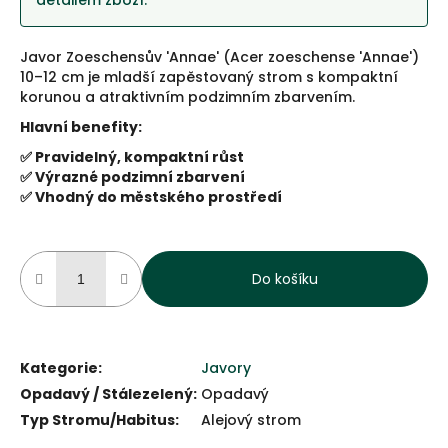
detailem zboží.
Javor Zoeschensův 'Annae' (Acer zoeschense 'Annae')
10–12 cm je mladší zapěstovaný strom s kompaktní
korunou a atraktivním podzimním zbarvením.
Hlavní benefity:
✅ Pravidelný, kompaktní růst
✅ Výrazné podzimní zbarvení
✅ Vhodný do městského prostředí
Do košíku
Kategorie
:
Javory
Opadavý / Stálezelený
:
Opadavý
Typ Stromu/Habitus
:
Alejový strom