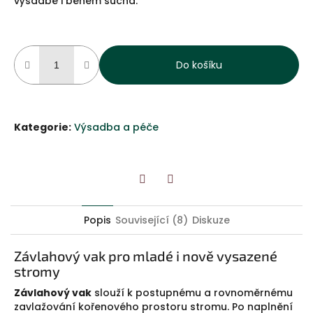
výsadbě i během sucha.
Do košíku
Kategorie
:
Výsadba a péče
Twitter
Facebook
Popis
Související (8)
Diskuze
Závlahový vak pro mladé i nově vysazené
stromy
Závlahový vak
slouží k postupnému a rovnoměrnému
zavlažování kořenového prostoru stromu. Po naplnění