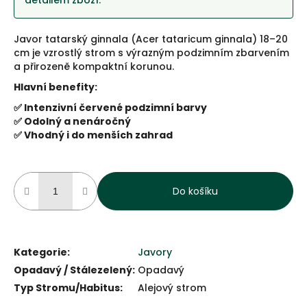
detailem zboží.
Javor tatarský ginnala (Acer tataricum ginnala) 18–20
cm je vzrostlý strom s výrazným podzimním zbarvením
a přirozeně kompaktní korunou.
Hlavní benefity:
✅ Intenzivní červené podzimní barvy
✅ Odolný a nenáročný
✅ Vhodný i do menších zahrad
Do košíku
Kategorie
:
Javory
Opadavý / Stálezelený
:
Opadavý
Typ Stromu/Habitus
:
Alejový strom