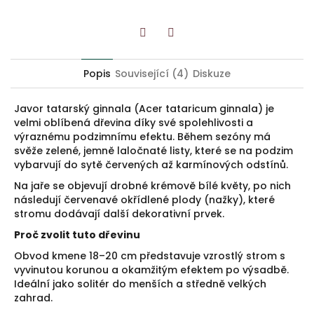
Twitter
Facebook
Popis
Související (4)
Diskuze
Javor tatarský ginnala (Acer tataricum ginnala) je
velmi oblíbená dřevina díky své spolehlivosti a
výraznému podzimnímu efektu. Během sezóny má
svěže zelené, jemně laločnaté listy, které se na podzim
vybarvují do sytě červených až karmínových odstínů.
Na jaře se objevují drobné krémově bílé květy, po nich
následují červenavé okřídlené plody (nažky), které
stromu dodávají další dekorativní prvek.
Proč zvolit tuto dřevinu
Obvod kmene 18–20 cm představuje vzrostlý strom s
vyvinutou korunou a okamžitým efektem po výsadbě.
Ideální jako solitér do menších a středně velkých
zahrad.