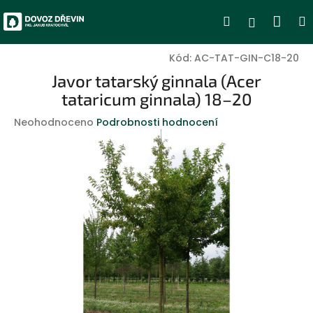
Přejít
Nák
Hledat
Přihlášen
na
obsah
koší
Kód:
AC-TAT-GIN-C18-20
Javor tatarský ginnala (Acer
tataricum ginnala) 18–20
Průměrné
Neohodnoceno
Podrobnosti hodnocení
hodnocení
produktu
je
0,0
z
5
hvězdiček.