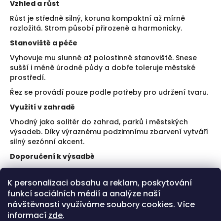
Vzhled a růst
Růst je středně silný, koruna kompaktní až mírně
rozložitá. Strom působí přirozeně a harmonicky.
Stanoviště a péče
Vyhovuje mu slunné až polostinné stanoviště. Snese
sušší i méně úrodné půdy a dobře toleruje městské
prostředí.
Řez se provádí pouze podle potřeby pro udržení tvaru.
Využití v zahradě
Vhodný jako solitér do zahrad, parků i městských
výsadeb. Díky výraznému podzimnímu zbarvení vytváří
silný sezónní akcent.
Doporučení k výsadbě
Zajistěte stabilní kotvení po výsadbě.
K personalizaci obsahu a reklam, poskytování
Pro nejintenzivnější podzimní barvy zvolte slunné
funkcí sociálních médií a analýze naší
stanoviště.
návštěvnosti využíváme soubory cookies. Více
Plusy a limity
informací
zde
.