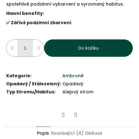
spolehlivé podzimní vybarvení a vyrovnaný habitus.
Hlavní benefity:
✅ Zářivé podzimní zbarvení
Do košíku
Kategorie
:
Ambroně
Opadavý / Stálezelený
:
Opadavý
Typ Stromu/Habitus
:
Alejový strom
Twitter
Facebook
Popis
Související (4)
Diskuze