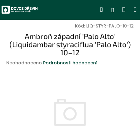
Přejít
Nák
Hledat
Přihlášen
na
obsah
koší
Kód:
LIQ-STYR-PALO-10-12
Ambroň západní 'Palo Alto'
(Liquidambar styraciflua 'Palo Alto')
10–12
Průměrné
Neohodnoceno
Podrobnosti hodnocení
hodnocení
produktu
je
0,0
z
5
hvězdiček.