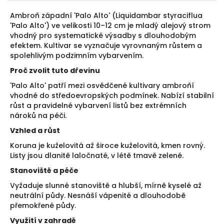
Ambroň západní 'Palo Alto' (Liquidambar styraciflua
'Palo Alto') ve velikosti 10–12 cm je mladý alejový strom
vhodný pro systematické výsadby s dlouhodobým
efektem. Kultivar se vyznačuje vyrovnaným růstem a
spolehlivým podzimním vybarvením.
Proč zvolit tuto dřevinu
'Palo Alto' patří mezi osvědčené kultivary ambroňí
vhodné do středoevropských podmínek. Nabízí stabilní
růst a pravidelné vybarvení listů bez extrémních
nároků na péči.
Vzhled a růst
Koruna je kuželovitá až široce kuželovitá, kmen rovný.
Listy jsou dlanitě laločnaté, v létě tmavě zelené.
Stanoviště a péče
Vyžaduje slunné stanoviště a hlubší, mírně kyselé až
neutrální půdy. Nesnáší vápenité a dlouhodobě
přemokřené půdy.
Využití v zahradě