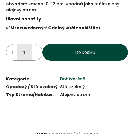
obvodem kmene 10–12 cm. Vhodná jako stálezelený
alejový strom.
Hlavní benefity:
✅ Mrazuvzdorný
✅ Odolný vůči znečištění
Do košíku
Kategorie
:
Bobkovišně
Opadavý / Stálezelený
:
Stálezelený
Typ Stromu/Habitus
:
Alejový strom
Twitter
Facebook