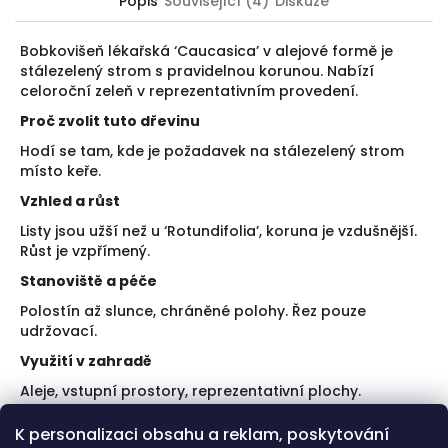
Popis
Související (4)
Diskuze
Bobkovišeň lékařská ‘Caucasica’ v alejové formě je
stálezelený strom s pravidelnou korunou. Nabízí
celoroční zeleň v reprezentativním provedení.
Proč zvolit tuto dřevinu
Hodí se tam, kde je požadavek na stálezelený strom
místo keře.
Vzhled a růst
Listy jsou užší než u ‘Rotundifolia’, koruna je vzdušnější.
Růst je vzpřímený.
Stanoviště a péče
Polostín až slunce, chráněné polohy. Řez pouze
udržovací.
Využití v zahradě
Aleje, vstupní prostory, reprezentativní plochy.
Doporučení k výsadbě
K personalizaci obsahu a reklam, poskytování