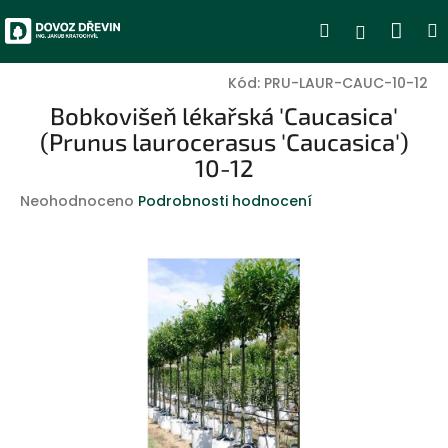
Přejít
Nák
Hledat
Přihlášen
na
obsah
koší
Kód:
PRU-LAUR-CAUC-10-12
Bobkovišeň lékařská 'Caucasica'
(Prunus laurocerasus 'Caucasica')
10-12
Průměrné
Neohodnoceno
Podrobnosti hodnocení
hodnocení
produktu
je
0,0
z
5
hvězdiček.