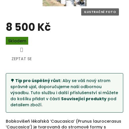
8 500 Kč
Měrná
Skladem
cena:
ZEPTAT SE
🌳 Tip pro úspěšný růst:
Aby se váš nový strom
správně ujal, doporučujeme naši odbornou
výsadbu. Tuto službu i další příslušenství si můžete
do košíku přidat v části
Související produkty
pod
detailem zboží.
Bobkovišeň lékařská ‘Caucasica’ (Prunus laurocerasus
‘Caucasica’) je tvarovaná do stromové formy s