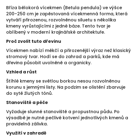
Bříza bělokorá vícekmen (Betula pendula) ve výšce
200–250 cm je zapěstovaná vícekmenná forma, která
vytváří přirozenou, rozvolněnou siluetu s několika
kmeny vyrůstajícími z jedné báze. Tento tvar je
oblíbený v moderní krajinářské architektuře.
Proč zvolit tuto dřevinu
Vícekmen nabízí měkčí a přirozenější výraz než klasický
stromový tvar. Hodí se do zahrad a parků, kde má
dřevina působit uvolněně a organicky.
Vzhled a růst
Štíhlé kmeny se světlou borkou nesou rozvolněnou
korunu s jemnými listy. Na podzim se olistění zbarvuje
do sytě žlutých tónů.
Stanoviště a péče
Vyžaduje slunné stanoviště a propustnou půdu. Po
výsadbě je nutné pečlivé kotvení jednotlivých kmenů a
pravidelná zálivka.
Využití v zahradě