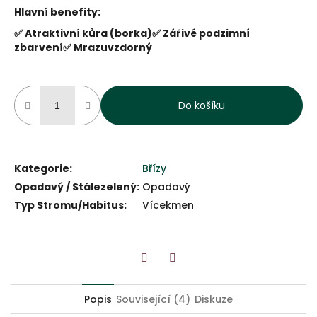
Hlavní benefity:
✅ Atraktivní kůra (borka)
✅ Zářivé podzimní
zbarvení
✅ Mrazuvzdorný
Do košíku
Kategorie
:
Břízy
Opadavý / Stálezelený
:
Opadavý
Typ Stromu/Habitus
:
Vícekmen
Twitter
Facebook
Popis
Související (4)
Diskuze