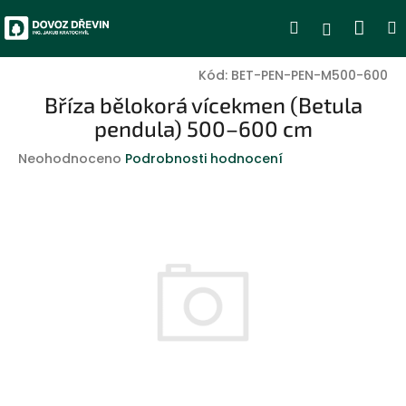
Přejít
Nák
Hledat
Přihlášen
na
obsah
koší
Kód:
BET-PEN-PEN-M500-600
Bříza bělokorá vícekmen (Betula
pendula) 500–600 cm
Průměrné
Neohodnoceno
Podrobnosti hodnocení
hodnocení
produktu
je
0,0
z
5
hvězdiček.