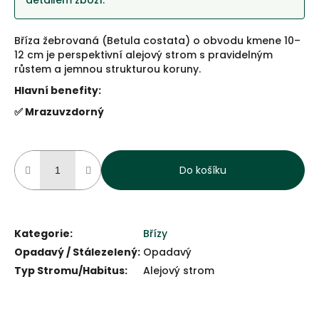
detailem zboží.
Bříza žebrovaná (Betula costata) o obvodu kmene 10–
12 cm je perspektivní alejový strom s pravidelným
růstem a jemnou strukturou koruny.
Hlavní benefity:
✅ Mrazuvzdorný
Do košíku
Kategorie
:
Břízy
Opadavý / Stálezelený
:
Opadavý
Typ Stromu/Habitus
:
Alejový strom