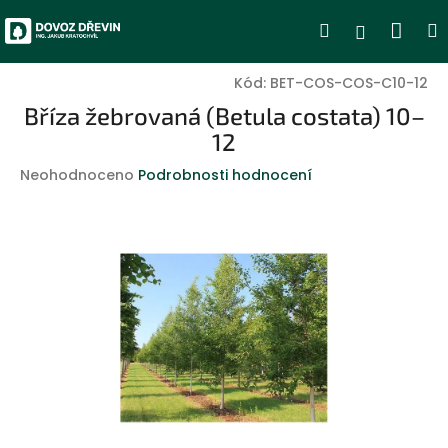
Přejít
Nák
Hledat
Přihlášen
na
obsah
koší
Kód:
BET-COS-COS-C10-12
Bříza žebrovaná (Betula costata) 10–
12
Průměrné
Neohodnoceno
Podrobnosti hodnocení
hodnocení
produktu
je
0,0
z
5
hvězdiček.