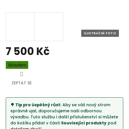
7 500 Kč
Měrná
Skladem
cena:
ZEPTAT SE
🌳 Tip pro úspěšný růst:
Aby se váš nový strom
správně ujal, doporučujeme naši odbornou
výsadbu. Tuto službu i další příslušenství si můžete
do košíku přidat v části
Související produkty
pod