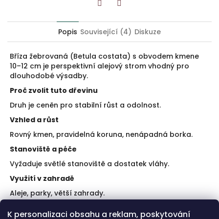
Twitter
Facebook
Popis
Související (4)
Diskuze
Bříza žebrovaná (Betula costata) s obvodem kmene
10–12 cm je perspektivní alejový strom vhodný pro
dlouhodobé výsadby.
Proč zvolit tuto dřevinu
Druh je ceněn pro stabilní růst a odolnost.
Vzhled a růst
Rovný kmen, pravidelná koruna, nenápadná borka.
Stanoviště a péče
Vyžaduje světlé stanoviště a dostatek vláhy.
Využití v zahradě
Aleje, parky, větší zahrady.
Doporučení k výsadbě
K personalizaci obsahu a reklam, poskytování