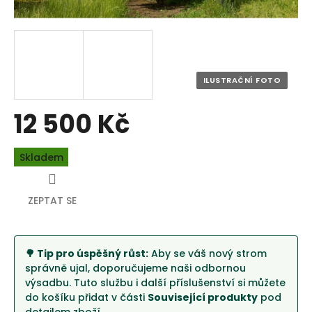
12 500 Kč
Měrná
Skladem
cena:
ZEPTAT SE
🌳 Tip pro úspěšný růst:
Aby se váš nový strom
správně ujal, doporučujeme naši odbornou
výsadbu. Tuto službu i další příslušenství si můžete
do košíku přidat v části
Související produkty
pod