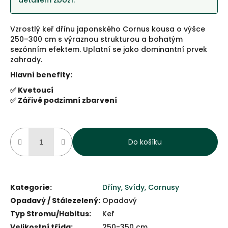
detailem zboží.
Vzrostlý keř dřínu japonského Cornus kousa o výšce
250–300 cm s výraznou strukturou a bohatým
sezónním efektem. Uplatní se jako dominantní prvek
zahrady.
Hlavní benefity:
✅ Kvetoucí
✅ Zářivé podzimní zbarvení
Do košíku
Kategorie
:
Dříny, Svídy, Cornusy
Opadavý / Stálezelený
:
Opadavý
Typ Stromu/Habitus
:
Keř
Velikostní třída
:
250-350 cm