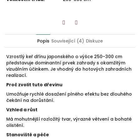
Twitter
Facebook
Popis
Související (4)
Diskuze
Vzrostlý keř dřínu japonského o výšce 250–300 cm
představuje dominantní prvek zahrady s okamžitým
vizuálním účinkem. Je vhodný do hotových zahradních
realizací.
Proč zvolit tuto dřevinu
Umožňuje rychlé dosažení plného efektu bez dlouhého
čekání na dorůstání.
Vzhled a růst
Má mohutnější rozložitý tvar, výrazné větvení a bohaté
olistění.
Stanoviště a péče