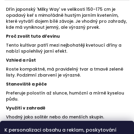
Dřín japonský 'Milky Way' ve velikosti 150–175 cm je
opadavý keř s mimořádně hustým jarním kvetením,
které vytváří dojem bílé závoje. Je vhodný pro zahrady,
kde má vyniknout jemný, ale výrazný prvek.
Proč zvolit tuto dřevinu
Tento kultivar patří mezi nejbohatěji kvetoucí dříny a
nabízí spolehlivý jarní efekt.
Vzhled a růst
Roste kompaktně, má pravidelný tvar a tmavě zelené
listy. Podzimní zbarvení je výrazné.
Stanoviště a péče
Preferuje polostín až slunce, humózní a mírně kyselou
půdu.
Využití v zahradě
Vhodný jako solitér nebo do menších skupin.
Doporučení k výsadbě
K personalizaci obsahu a reklam, poskytování