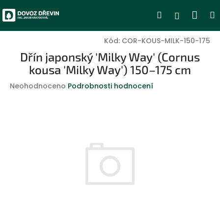
Přejít
Nák
Hledat
Přihlášen
na
obsah
koší
Kód:
COR-KOUS-MILK-150-175
Dřín japonský 'Milky Way' (Cornus
kousa 'Milky Way') 150–175 cm
Průměrné
Neohodnoceno
Podrobnosti hodnocení
hodnocení
produktu
je
0,0
z
5
hvězdiček.