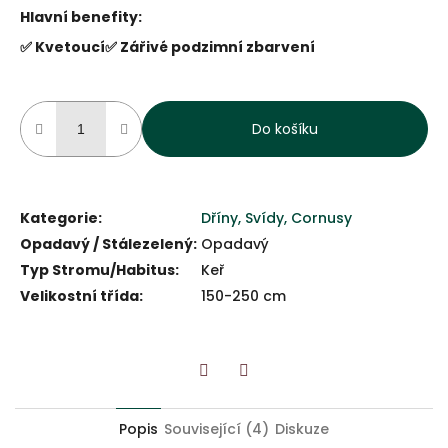
Hlavní benefity:
✅ Kvetoucí
✅ Zářivé podzimní zbarvení
Do košíku
Kategorie
:
Dříny, Svídy, Cornusy
Opadavý / Stálezelený
:
Opadavý
Typ Stromu/Habitus
:
Keř
Velikostní třída
:
150-250 cm
Twitter
Facebook
Popis
Související (4)
Diskuze