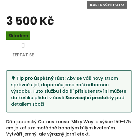
3 500 Kč
Měrná
Skladem
cena:
ZEPTAT SE
🌳 Tip pro úspěšný růst:
Aby se váš nový strom
správně ujal, doporučujeme naši odbornou
výsadbu. Tuto službu i další příslušenství si můžete
do košíku přidat v části
Související produkty
pod
detailem zboží.
Dřín japonský Cornus kousa 'Milky Way' o výšce 150–175
cm je keř s mimořádně bohatým bílým kvetením.
Vytváří jemný, ale výrazný jarní efekt.