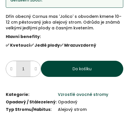
detailem zboží.
Dřín obecný Cornus mas 'Jolico' s obvodem kmene 10–
12 cm pěstovaný jako alejový strom. Odrůda je známá
velkými jedlými plody a časným kvetením.
Hlavní benefity:
✅ Kvetoucí
✅ Jedlé plody
✅ Mrazuvzdorný
Do košíku
Kategorie
:
Vzrostlé ovocné stromy
Opadavý / Stálezelený
:
Opadavý
Typ Stromu/Habitus
:
Alejový strom