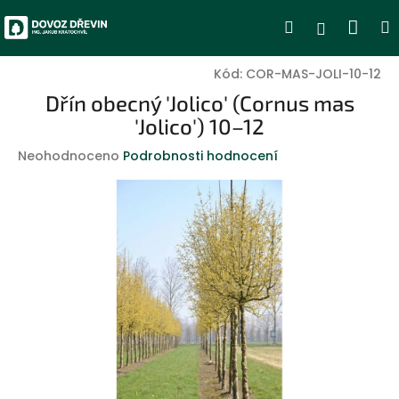
Přejít
Nák
Hledat
Přihlášen
na
obsah
koší
Kód:
COR-MAS-JOLI-10-12
Dřín obecný 'Jolico' (Cornus mas
'Jolico') 10–12
Průměrné
Neohodnoceno
Podrobnosti hodnocení
hodnocení
produktu
je
0,0
z
5
hvězdiček.