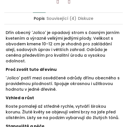
Twitter
Facebook
Popis
Související (4)
Diskuze
Dřín obecný 'Jolico' je opadavý strom s časným jarním
kvetením a výrazně velkými jedlými plody. Velikost s
obvodem kmene 10–12 cm je vhodná pro zakládání
alejí, sadových úprav i větších zahrad. Odrůda je
ceněna především pro kvalitní úrodu a vysokou
odolnost.
Proč zvolit tuto dřevinu
'Jolico' patří mezi osvědčené odrůdy dřínu obecného s
pravidelnou plodností. Spojuje okrasnou i užitkovou
hodnotu v jedné dřevině.
Vzhled a růst
Roste pomaleji až středně rychle, vytváří širokou
korunu. Žluté květy se objevují velmi brzy na jaře před
olistěním. Listy se na podzim vybarvují do žlutých tónů.
Stanoviště a péče