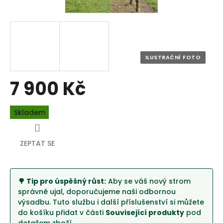
7 900 Kč
Měrná
Skladem
cena:
ZEPTAT SE
🌳 Tip pro úspěšný růst:
Aby se váš nový strom
správně ujal, doporučujeme naši odbornou
výsadbu. Tuto službu i další příslušenství si můžete
do košíku přidat v části
Související produkty
pod