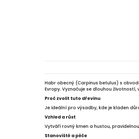
Habr obecný (Carpinus betulus) s obvodem
Evropy. Vyznačuje se dlouhou životností
Proč zvolit tuto dřevinu
Je ideální pro výsadby, kde je kladen důra
Vzhled a růst
Vytváří rovný kmen a hustou, pravidelnou
Stanoviště a péče