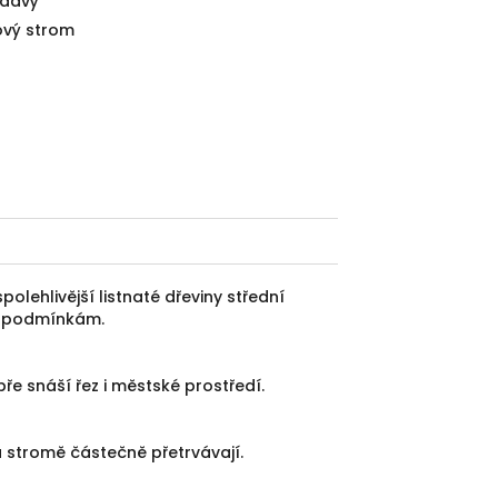
davý
ový strom
lehlivější listnaté dřeviny střední
ým podmínkám.
bře snáší řez i městské prostředí.
a stromě částečně přetrvávají.