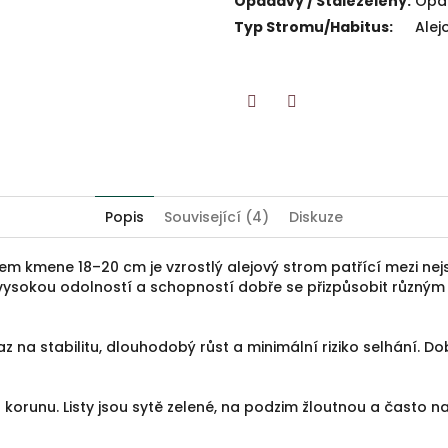
Opadavý / Stálezelený
:
Opa
Typ Stromu/Habitus
:
Alej
Twitter
Facebook
Popis
Související (4)
Diskuze
 kmene 18–20 cm je vzrostlý alejový strom patřící mezi nejspo
, vysokou odolností a schopností dobře se přizpůsobit různ
z na stabilitu, dlouhodobý růst a minimální riziko selhání. Do
 korunu. Listy jsou sytě zelené, na podzim žloutnou a často n