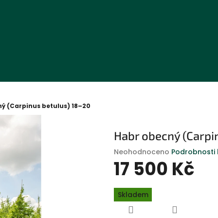
ý (Carpinus betulus) 18–20
Habr obecný (Carpi
Průměrné
Neohodnoceno
Podrobnosti
hodnocení
17 500 Kč
produktu
je
Měrná
0,0
Skladem
cena:
z
5