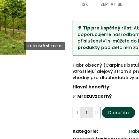
hvězdiček.
TISK
ZEPTAT SE
🌳 Tip pro úspěšný růst:
Ab
doporučujeme naši odborno
příslušenství si můžete do 
produkty
pod detailem zbo
Habr obecný (Carpinus betu
vzrostlejší alejový strom s 
vhodný pro dlouhodobé výs
Hlavní benefity:
✅ Mrazuvzdorný
Do košíku
Kategorie
:
Hab