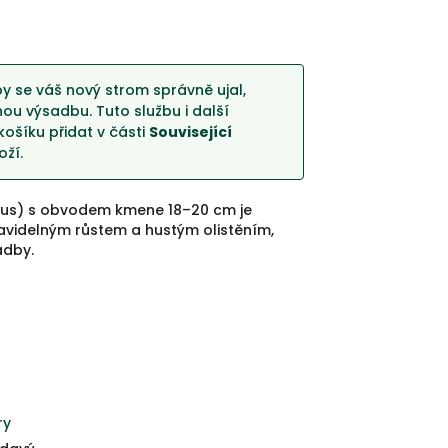
y se váš nový strom správně ujal,
u výsadbu. Tuto službu i další
košíku přidat v části
Související
ží.
lus) s obvodem kmene 18–20 cm je
pravidelným růstem a hustým olistěním,
adby.
ry