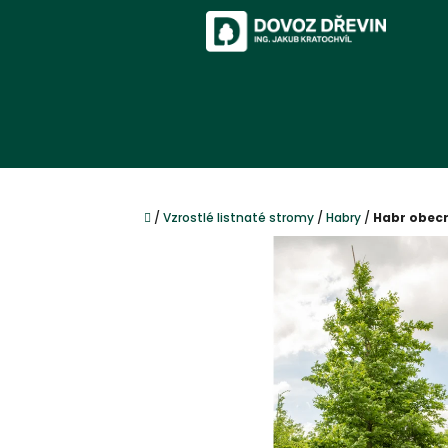
Přejít
na
obsah
Domů
/
Vzrostlé listnaté stromy
/
Habry
/
Habr obecn