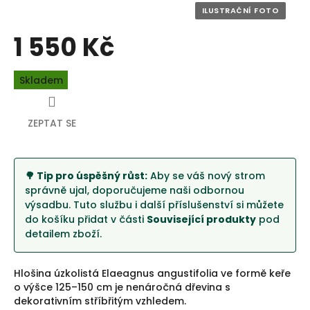
1 550 Kč
Měrná
Skladem
cena:
ZEPTAT SE
🌳 Tip pro úspěšný růst:
Aby se váš nový strom
správně ujal, doporučujeme naši odbornou
výsadbu. Tuto službu i další příslušenství si můžete
do košíku přidat v části
Související produkty
pod
detailem zboží.
Hlošina úzkolistá Elaeagnus angustifolia ve formě keře
o výšce 125–150 cm je nenáročná dřevina s
dekorativním stříbřitým vzhledem.