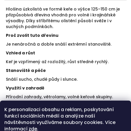
Hlošina úzkolistá ve formě keře o výšce 125–150 cm je
přizpůsobivá dřevina vhodná pro volné i krajinářské
výsadby. Díky stříbřitému olistění působí svěže i v
suchých podmínkách.
Proč zvolit tuto dřevinu
Je nenáročná a dobře snáší extrémní stanoviště.
Vzhled a růst
Keř je vzpřímený až rozložitý, růst středně rychlý.
Stanoviště a péče
Snáší sucho, chudé půdy i slunce.
Využití v zahradě
Přírodní zahrady, větrolamy, volné keřové skupiny.
Doporučení k výsadbě
K personalizaci obsahu a reklam, poskytování
funkcí sociálních médií a analýze naší
Sázejte na otevřené stanoviště.
Po výsadbě zalévejte do zakořenění.
návštěvnosti využíváme soubory cookies. Více
informací
zde
.