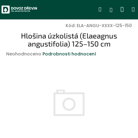
Přejít
Nák
Hledat
Přihlášen
na
obsah
koší
Kód:
ELA-ANGU-XXXX-125-150
Hlošina úzkolistá (Elaeagnus
angustifolia) 125–150 cm
Průměrné
Neohodnoceno
Podrobnosti hodnocení
hodnocení
produktu
je
0,0
z
5
hvězdiček.