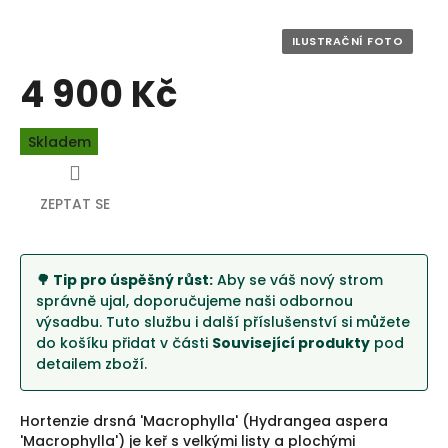
4 900 Kč
Měrná
Skladem
cena:
ZEPTAT SE
🌳 Tip pro úspěšný růst:
Aby se váš nový strom
správně ujal, doporučujeme naši odbornou
výsadbu. Tuto službu i další příslušenství si můžete
do košíku přidat v části
Související produkty
pod
detailem zboží.
Hortenzie drsná 'Macrophylla' (Hydrangea aspera
'Macrophylla') je keř s velkými listy a plochými