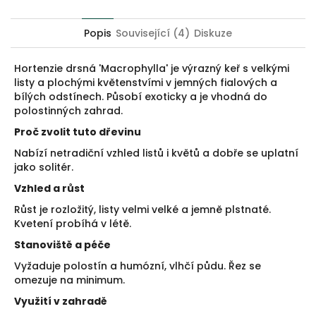
Twitter
Facebook
Popis
Související (4)
Diskuze
Hortenzie drsná 'Macrophylla' je výrazný keř s velkými
listy a plochými květenstvími v jemných fialových a
bílých odstínech. Působí exoticky a je vhodná do
polostinných zahrad.
Proč zvolit tuto dřevinu
Nabízí netradiční vzhled listů i květů a dobře se uplatní
jako solitér.
Vzhled a růst
Růst je rozložitý, listy velmi velké a jemně plstnaté.
Kvetení probíhá v létě.
Stanoviště a péče
Vyžaduje polostín a humózní, vlhčí půdu. Řez se
omezuje na minimum.
Využití v zahradě