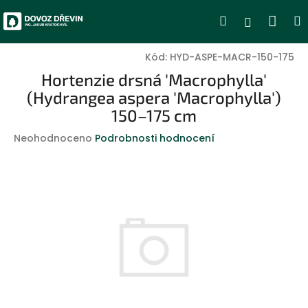
Přejít
Nák
Hledat
Přihlášen
na
obsah
koší
Kód:
HYD-ASPE-MACR-150-175
Hortenzie drsná 'Macrophylla'
(Hydrangea aspera 'Macrophylla')
150–175 cm
Průměrné
Neohodnoceno
Podrobnosti hodnocení
hodnocení
produktu
je
0,0
z
5
hvězdiček.