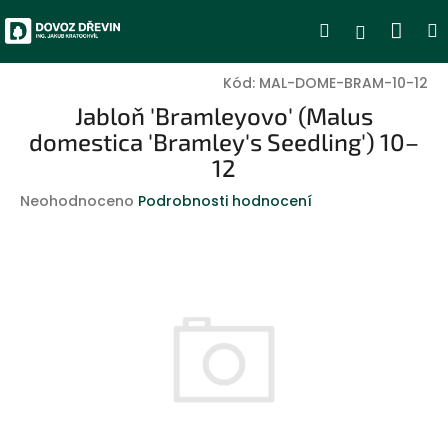
Přejít
Nák
Hledat
Přihlášen
na
obsah
koší
Kód:
MAL-DOME-BRAM-10-12
Jabloň 'Bramleyovo' (Malus
domestica 'Bramley's Seedling') 10–
12
Průměrné
Neohodnoceno
Podrobnosti hodnocení
hodnocení
produktu
je
0,0
z
5
hvězdiček.