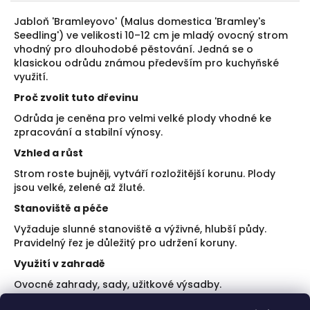
Jabloň 'Bramleyovo' (Malus domestica 'Bramley's
Seedling') ve velikosti 10–12 cm je mladý ovocný strom
vhodný pro dlouhodobé pěstování. Jedná se o
klasickou odrůdu známou především pro kuchyňské
využití.
Proč zvolit tuto dřevinu
Odrůda je ceněna pro velmi velké plody vhodné ke
zpracování a stabilní výnosy.
Vzhled a růst
Strom roste bujněji, vytváří rozložitější korunu. Plody
jsou velké, zelené až žluté.
Stanoviště a péče
Vyžaduje slunné stanoviště a výživné, hlubší půdy.
Pravidelný řez je důležitý pro udržení koruny.
Využití v zahradě
Ovocné zahrady, sady, užitkové výsadby.
Doporučení k výsadbě