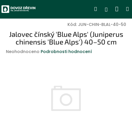
Přejít
Nák
Hledat
Přihlášen
na
obsah
koší
Kód:
JUN-CHIN-BLAL-40-50
Jalovec čínský 'Blue Alps' (Juniperus
chinensis 'Blue Alps') 40–50 cm
Průměrné
Neohodnoceno
Podrobnosti hodnocení
hodnocení
produktu
je
0,0
z
5
hvězdiček.