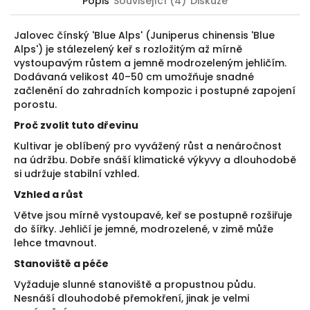
Popis
Související (4)
Diskuze
Jalovec čínský 'Blue Alps' (Juniperus chinensis 'Blue
Alps') je stálezelený keř s rozložitým až mírně
vystoupavým růstem a jemně modrozeleným jehličím.
Dodávaná velikost 40–50 cm umožňuje snadné
začlenění do zahradních kompozic i postupné zapojení
porostu.
Proč zvolit tuto dřevinu
Kultivar je oblíbený pro vyvážený růst a nenáročnost
na údržbu. Dobře snáší klimatické výkyvy a dlouhodobě
si udržuje stabilní vzhled.
Vzhled a růst
Větve jsou mírně vystoupavé, keř se postupně rozšiřuje
do šířky. Jehličí je jemné, modrozelené, v zimě může
lehce tmavnout.
Stanoviště a péče
Vyžaduje slunné stanoviště a propustnou půdu.
Nesnáší dlouhodobé přemokření, jinak je velmi