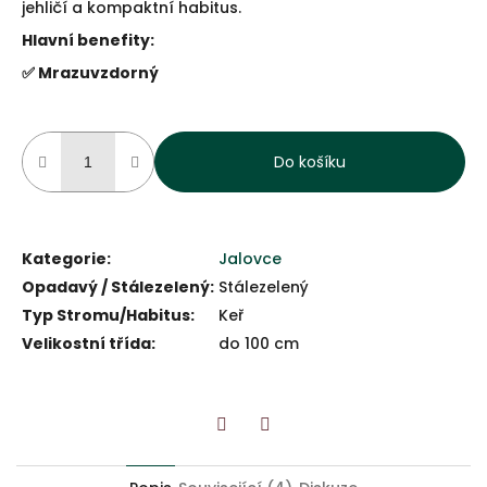
jehličí a kompaktní habitus.
Hlavní benefity:
✅ Mrazuvzdorný
Do košíku
Kategorie
:
Jalovce
Opadavý / Stálezelený
:
Stálezelený
Typ Stromu/Habitus
:
Keř
Velikostní třída
:
do 100 cm
Twitter
Facebook