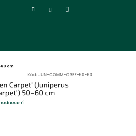
Nákupní
Hledat
Přihlášení
košík
0–60 cm
Kód:
JUN-COMM-GREE-50-60
en Carpet' (Juniperus
arpet') 50–60 cm
 hodnocení