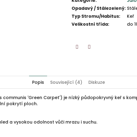
Kategorie
:
Jal
Opadavý / Stálezelený
:
Stál
Typ Stromu/Habitus
:
Keř
Velikostní třída
:
do 1
Twitter
Facebook
Popis
Související (4)
Diskuze
s communis 'Green Carpet') je nízký půdopokryvný keř s komp
lní pokrytí ploch.
zhled a vysokou odolnost vůči mrazu i suchu.