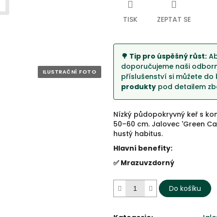
5
hvězdiček.
TISK
ZEPTAT SE
🌳 Tip pro úspěšný růst:
Ab
doporučujeme naši odborno
příslušenství si můžete do 
produkty
pod detailem zbo
Nízký půdopokryvný keř s ko
50–60 cm. Jalovec 'Green Car
hustý habitus.
Hlavní benefity:
✅ Mrazuvzdorný
Do košíku