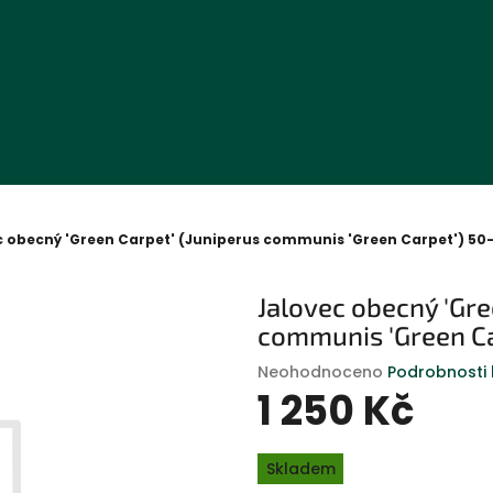
c obecný 'Green Carpet' (Juniperus communis 'Green Carpet') 5
Jalovec obecný 'Gre
communis 'Green C
Průměrné
Neohodnoceno
Podrobnosti
hodnocení
1 250 Kč
produktu
je
Měrná
0,0
Skladem
cena:
z