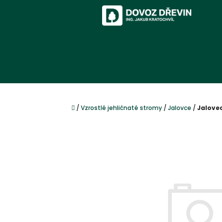
Přejít
na
obsah
Domů
/
Vzrostlé jehličnaté stromy
/
Jalovce
/
Jalove