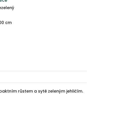
ovce
ezelený
00 cm
aktním růstem a sytě zeleným jehličím.