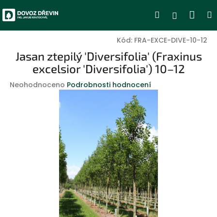
Přejít
Nák
Hledat
Přihlášen
na
obsah
koší
Kód:
FRA-EXCE-DIVE-10-12
Jasan ztepilý 'Diversifolia' (Fraxinus
excelsior 'Diversifolia') 10–12
Průměrné
Neohodnoceno
Podrobnosti hodnocení
hodnocení
produktu
je
0,0
z
5
hvězdiček.