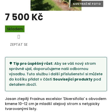
7 500 Kč
Měrná
Skladem
cena:
ZEPTAT SE
🌳 Tip pro úspěšný růst:
Aby se váš nový strom
správně ujal, doporučujeme naši odbornou
výsadbu. Tuto službu i další příslušenství si můžete
do košíku přidat v části
Související produkty
pod
detailem zboží.
Jasan ztepilý Fraxinus excelsior 'Diversifolia' s obvodem
kmene 10–12 cm je mladší alejový strom s netypicky
tvarovanými listy.