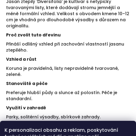
Jasan ztepilý 'Diversifolia' je kultivar s netypicky
tvarovanými listy, které dodávají stromu jemnější a
méně formální vzhled. Velikost s obvodem kmene 10–12
cm je vhodná pro dlouhodobé výsadby s důrazem na
originalitu.
Proč zvolit tuto dřevinu
Přináší odlišný vzhled při zachování vlastností jasanu
ztepilého.
Vzhled a růst
Koruna je pravidelná, listy nepravidelně tvarované,
zelené.
Stanoviště a péče
Preferuje hlubší půdy a slunce až polostín. Péče je
standardní.
Využití v zahradě
Parky, solitérní výsadby, sbírkové zahrady.
Doporučení k výsadbě
K personalizaci obsahu a reklam, poskytování