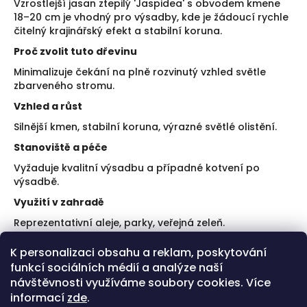
Vzrostlejší jasan ztepilý 'Jaspidea' s obvodem kmene
18–20 cm je vhodný pro výsadby, kde je žádoucí rychle
čitelný krajinářský efekt a stabilní koruna.
Proč zvolit tuto dřevinu
Minimalizuje čekání na plně rozvinutý vzhled světle
zbarveného stromu.
Vzhled a růst
Silnější kmen, stabilní koruna, výrazné světlé olistění.
Stanoviště a péče
Vyžaduje kvalitní výsadbu a případné kotvení po
výsadbě.
Využití v zahradě
Reprezentativní aleje, parky, veřejná zeleň.
Doporučení k výsadbě
K personalizaci obsahu a reklam, poskytování
funkcí sociálních médií a analýze naší
Zajistěte kotvení.
Sledujte ujmutí v prvním roce.
návštěvnosti využíváme soubory cookies. Více
informací
zde
.
Plusy a limity