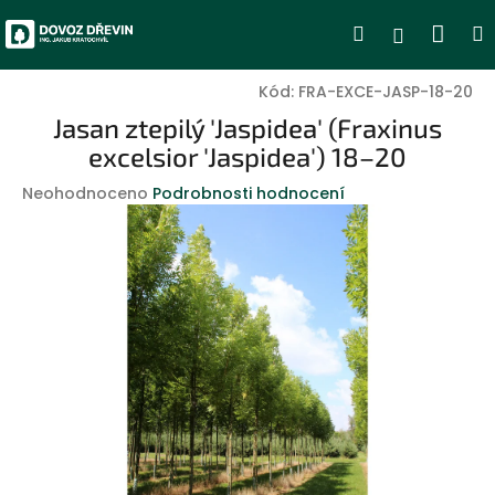
Přejít
Nák
Hledat
Přihlášen
na
obsah
koší
Kód:
FRA-EXCE-JASP-18-20
Jasan ztepilý 'Jaspidea' (Fraxinus
excelsior 'Jaspidea') 18–20
Průměrné
Neohodnoceno
Podrobnosti hodnocení
hodnocení
produktu
je
0,0
z
5
hvězdiček.