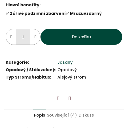
Hlavní benefity:
✅ Zářivé podzimní zbarvení
✅ Mrazuvzdorný
Do košíku
Kategorie
:
Jasany
Opadavý / Stálezelený
:
Opadavý
Typ Stromu/Habitus
:
Alejový strom
Twitter
Facebook
Popis
Související (4)
Diskuze