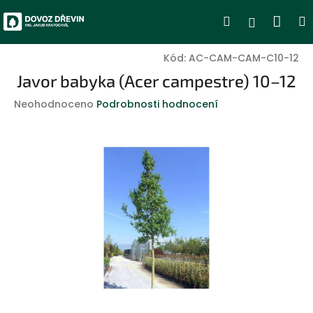
Přejít
Nák
Hledat
Přihlášen
na
obsah
koší
Kód:
AC-CAM-CAM-C10-12
Javor babyka (Acer campestre) 10–12
Průměrné
Neohodnoceno
Podrobnosti hodnocení
hodnocení
produktu
je
0,0
z
5
hvězdiček.