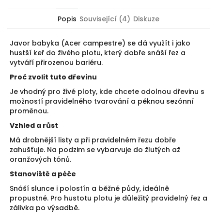
Twitter
Facebook
Popis
Související (4)
Diskuze
Javor babyka (Acer campestre) se dá využít i jako
hustší keř do živého plotu, který dobře snáší řez a
vytváří přirozenou bariéru.
Proč zvolit tuto dřevinu
Je vhodný pro živé ploty, kde chcete odolnou dřevinu s
možností pravidelného tvarování a pěknou sezónní
proměnou.
Vzhled a růst
Má drobnější listy a při pravidelném řezu dobře
zahušťuje. Na podzim se vybarvuje do žlutých až
oranžových tónů.
Stanoviště a péče
Snáší slunce i polostín a běžné půdy, ideálně
propustné. Pro hustotu plotu je důležitý pravidelný řez a
zálivka po výsadbě.