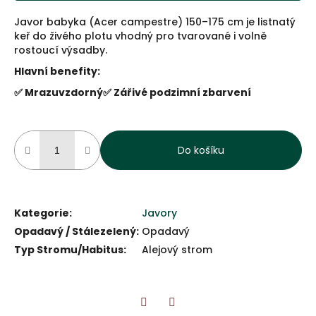
Javor babyka (Acer campestre) 150–175 cm je listnatý
keř do živého plotu vhodný pro tvarované i volně
rostoucí výsadby.
Hlavní benefity:
✅ Mrazuvzdorný
✅ Zářivé podzimní zbarvení
Do košíku
Kategorie
:
Javory
Opadavý / Stálezelený
:
Opadavý
Typ Stromu/Habitus
:
Alejový strom