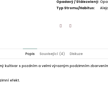
Opadavý / Stálezelený
:
Opa
Typ Stromu/Habitus
:
Alej
Twitter
Facebook
Popis
Související (4)
Diskuze
ený kultivar s pozdním a velmi výrazným podzimním zbarvení
zimní efekt.