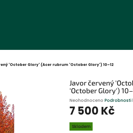
vený 'October Glory' (Acer rubrum 'October Glory') 10–12
Javor červený 'Octo
'October Glory') 10
Průměrné
Neohodnoceno
Podrobnosti
hodnocení
7 500 Kč
produktu
je
Měrná
0,0
Skladem
cena:
z