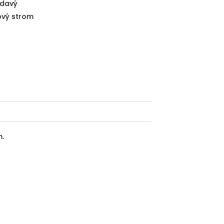
davý
ový strom
m.