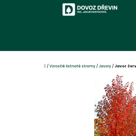
Přejít
na
obsah
Domů
/
Vzrostlé listnaté stromy
/
Javory
/
Javor čer