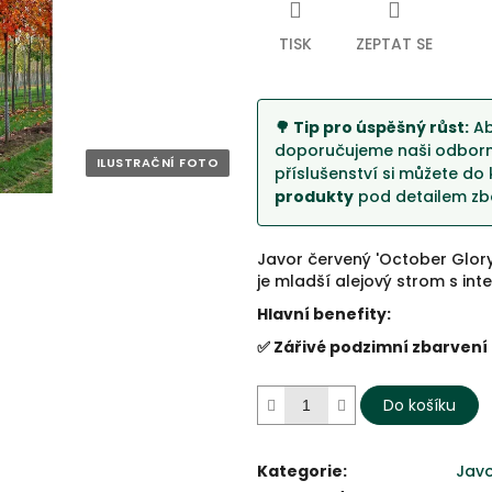
5
hvězdiček.
TISK
ZEPTAT SE
🌳 Tip pro úspěšný růst:
Ab
doporučujeme naši odborno
příslušenství si můžete do 
produkty
pod detailem zbo
Javor červený 'October Glory
je mladší alejový strom s in
Hlavní benefity:
✅ Zářivé podzimní zbarvení
Do košíku
Kategorie
:
Jav