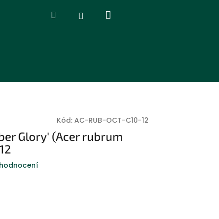
Nákupní
Hledat
Přihlášení
košík
Kód:
AC-RUB-OCT-C10-12
ber Glory' (Acer rubrum
–12
 hodnocení