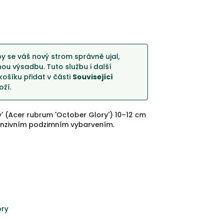
y se váš nový strom správně ujal,
u výsadbu. Tuto službu i další
košíku přidat v části
Související
ží.
' (Acer rubrum 'October Glory') 10–12 cm
tenzivním podzimním vybarvením.
ory