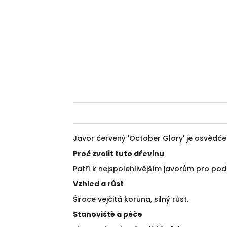
Javor červený 'October Glory' je osvědč
Proč zvolit tuto dřevinu
Patří k nejspolehlivějším javorům pro pod
Vzhled a růst
Široce vejčitá koruna, silný růst.
Stanoviště a péče