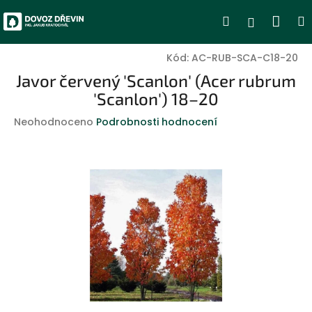
Přejít
Nák
Hledat
Přihlášen
na
obsah
koší
Kód:
AC-RUB-SCA-C18-20
Javor červený 'Scanlon' (Acer rubrum
'Scanlon') 18–20
Průměrné
Neohodnoceno
Podrobnosti hodnocení
hodnocení
produktu
je
0,0
z
5
hvězdiček.