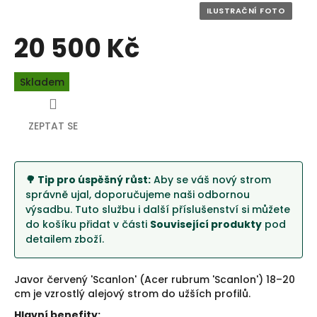
20 500 Kč
Měrná
Skladem
cena:
ZEPTAT SE
🌳 Tip pro úspěšný růst:
Aby se váš nový strom
správně ujal, doporučujeme naši odbornou
výsadbu. Tuto službu i další příslušenství si můžete
do košíku přidat v části
Související produkty
pod
detailem zboží.
Javor červený 'Scanlon' (Acer rubrum 'Scanlon') 18–20
cm je vzrostlý alejový strom do užších profilů.
Hlavní benefity: