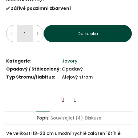
✅ Zářivé podzimní zbarvení
Do košíku
Kategorie
:
Javory
Opadavý / Stálezelený
:
Opadavý
Typ Stromu/Habitus
:
Alejový strom
Twitter
Facebook
Popis
Související (4)
Diskuze
Ve velikosti 18–20 cm umožní rychlé založení štíhlé