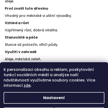
aleje.
Proč zvolit tuto dřevinu
Vhodný pro městské a uliční výsadby.
Vzhled a růst
Vzpřímený růst, dobrá vitalita.
Stanoviště a péče
Slunce až polostín, vlhčí půdy.
Využití v zahradě
Aleje, městská zeleň.
Doporučení k výsadbě
K personalizaci obsahu a reklam, poskytování
funkcí sociálních médií a analýze naší
Zajistěte ukotvení.
Zalévejte po výsadbě.
návštěvnosti využíváme soubory cookies. Více
informací
zde
.
Plusy a limity
Plus: štíhlý habitus.
Nastavení
Limit: nároky na vláhu.