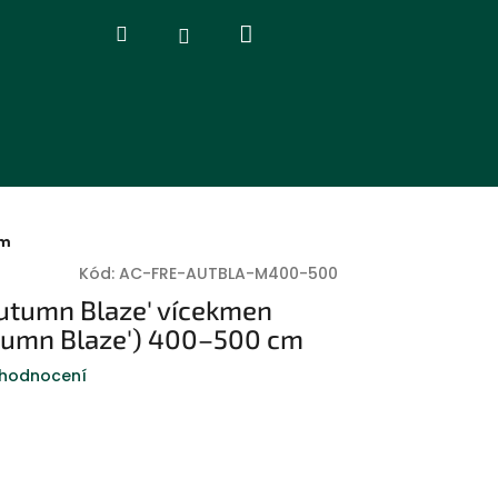
Nákupní
Hledat
Přihlášení
košík
cm
Kód:
AC-FRE-AUTBLA-M400-500
utumn Blaze' vícekmen
utumn Blaze') 400–500 cm
 hodnocení