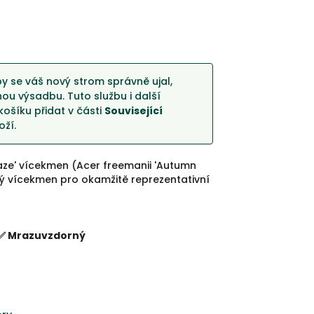
y se váš nový strom správně ujal,
u výsadbu. Tuto službu i další
košíku přidat v části
Související
ží.
ze' vícekmen (Acer freemanii 'Autumn
lý vícekmen pro okamžitě reprezentativní
✅ Mrazuvzdorný