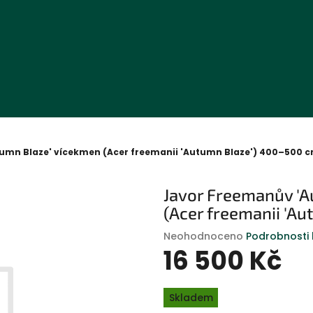
umn Blaze' vícekmen (Acer freemanii 'Autumn Blaze') 400–500 
Javor Freemanův 'A
(Acer freemanii 'A
Průměrné
Neohodnoceno
Podrobnosti
hodnocení
16 500 Kč
produktu
je
Měrná
0,0
Skladem
cena:
z