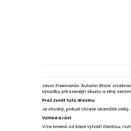
Javor Freemanův 'Autumn Blaze' vícekmen
výsadby přirozenější siluetu a silný sezónn
Proč zvolit tuto dřevinu
Je vhodný, pokud chcete okamžitě velký,
Vzhled a růst
Více kmenů od báze vytváří členitou, rozlo