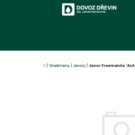
Přejít
na
obsah
Domů
/
Vícekmeny
/
Javory
/
Javor Freemanův 'Aut