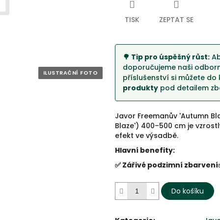
5
hvězdiček.
TISK
ZEPTAT SE
🌳 Tip pro úspěšný růst:
Ab
doporučujeme naši odborno
příslušenství si můžete do 
produkty
pod detailem zbo
Javor Freemanův 'Autumn Bla
Blaze') 400–500 cm je vzrost
efekt ve výsadbě.
Hlavní benefity:
✅ Zářivé podzimní zbarvení
Do košíku