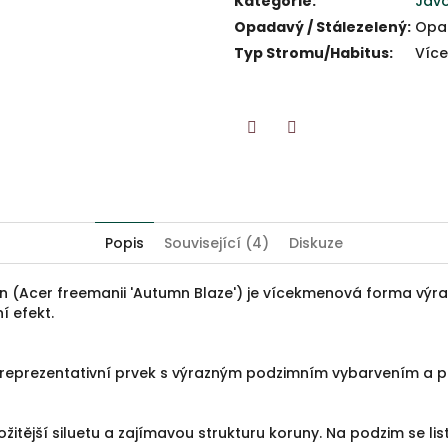
Kategorie
:
Jav
Opadavý / Stálezelený
:
Opa
Typ Stromu/Habitus
:
Víc
Twitter
Facebook
Popis
Související (4)
Diskuze
 (Acer freemanii 'Autumn Blaze') je vícekmenová forma výr
í efekt.
 reprezentativní prvek s výrazným podzimním vybarvením a p
žitější siluetu a zajímavou strukturu koruny. Na podzim se lis