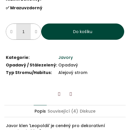
✅ Mrazuvzdorný
Do košíku
Kategorie
:
Javory
Opadavý / Stálezelený
:
Opadavý
Typ Stromu/Habitus
:
Alejový strom
Twitter
Facebook
Popis
Související (4)
Diskuze
Javor klen 'Leopoldii' je ceněný pro dekorativní