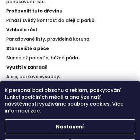
panašování listů.
Proč zvolit tuto dřevinu
Přináší světlý kontrast do alejí a parků.
Vzhled a růst
Panašované listy, pravidelná koruna.
Stanoviště a péče
Slunce až polostín, běžná půda.
Využití v zahradě
Aleje, parkové výsadby.
Doporučení k výsadbě
K personalizaci obsahu a reklam, poskytování
funkcí sociálních médií a analýze naší
Zalévejte po výsadbě.
Chraňte před extrémním úpalem.
návštěvnosti využíváme soubory cookies. Více
informací
zde
.
Plusy a limity
Plus: dekorativní listy.
Nastavení
Limit: méně výrazné podzimní barvy.