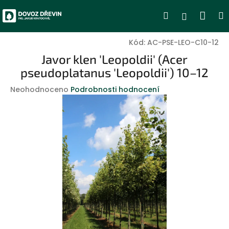
Přejít
Nák
Hledat
Přihlášen
na
obsah
koší
Kód:
AC-PSE-LEO-C10-12
Javor klen 'Leopoldii' (Acer
pseudoplatanus 'Leopoldii') 10–12
Průměrné
Neohodnoceno
Podrobnosti hodnocení
hodnocení
produktu
je
0,0
z
5
hvězdiček.