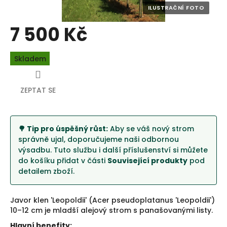
7 500 Kč
Měrná
Skladem
cena:
ZEPTAT SE
🌳 Tip pro úspěšný růst:
Aby se váš nový strom
správně ujal, doporučujeme naši odbornou
výsadbu. Tuto službu i další příslušenství si můžete
do košíku přidat v části
Související produkty
pod
detailem zboží.
Javor klen 'Leopoldii' (Acer pseudoplatanus 'Leopoldii')
10–12 cm je mladší alejový strom s panašovanými listy.
Hlavní benefity: