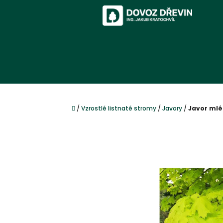
Přejít
na
obsah
Domů
/
Vzrostlé listnaté stromy
/
Javory
/
Javor mléč