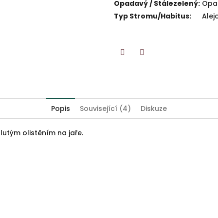
Opadavý / Stálezelený
:
Opa
Typ Stromu/Habitus
:
Alej
Twitter
Facebook
Popis
Související (4)
Diskuze
lutým olistěním na jaře.