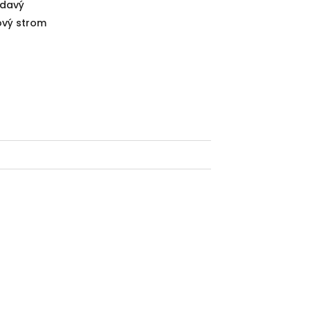
davý
ový strom