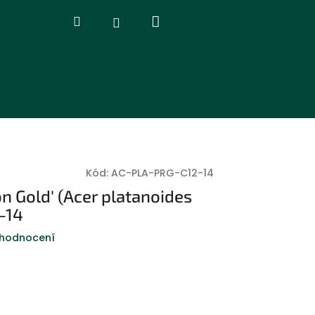
Nákupní
Hledat
Přihlášení
košík
Kód:
AC-PLA-PRG-C12-14
on Gold' (Acer platanoides
2–14
 hodnocení