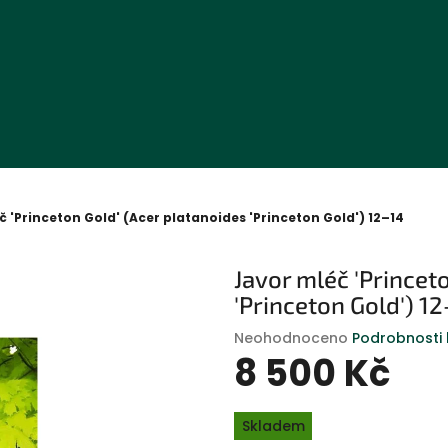
 'Princeton Gold' (Acer platanoides 'Princeton Gold') 12–14
Javor mléč 'Princet
'Princeton Gold') 1
Průměrné
Neohodnoceno
Podrobnosti
hodnocení
8 500 Kč
produktu
je
Měrná
0,0
Skladem
cena:
z