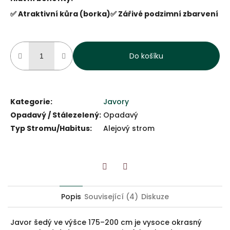
✅ Atraktivní kůra (borka)
✅ Zářivé podzimní zbarvení
Do košíku
Kategorie
:
Javory
Opadavý / Stálezelený
:
Opadavý
Typ Stromu/Habitus
:
Alejový strom
Twitter
Facebook
Popis
Související (4)
Diskuze
Javor šedý ve výšce 175–200 cm je vysoce okrasný