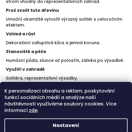
strom vhodný do reprezentativních zahrad.
Proč zvolit tuto dřevinu
Umožní okamžitě vytvořit výrazný solitér s celoročním
efektem.
Vzhled a růst
Dekorativní odlupčivá kůra a jemná koruna.
Stanoviště a péče
Humózní půda, slunce až polostín, zálivka po výsadbě.
Využití v zahradě
Solitéra, reprezentativní výsadby.
Doporučení k výsadbě
K personalizaci obsahu a reklam, poskytování
funkcí sociálních médií a analýze naší
Zajistěte kvalitní půdu.
Mulčujte kořenový prostor.
návštěvnosti využíváme soubory cookies. Více
informací
zde
.
Plusy a limity
Plus: unikátní kůra.
Nastavení
Limit: pomalejší růst.