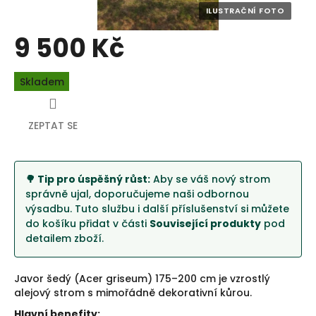
9 500 Kč
Měrná
Skladem
cena:
ZEPTAT SE
🌳 Tip pro úspěšný růst:
Aby se váš nový strom
správně ujal, doporučujeme naši odbornou
výsadbu. Tuto službu i další příslušenství si můžete
do košíku přidat v části
Související produkty
pod
detailem zboží.
Javor šedý (Acer griseum) 175–200 cm je vzrostlý
alejový strom s mimořádně dekorativní kůrou.
Hlavní benefity: