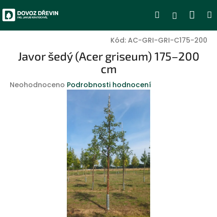
Přejít
Nák
Hledat
Přihlášen
na
obsah
koší
Kód:
AC-GRI-GRI-C175-200
Javor šedý (Acer griseum) 175–200
cm
Průměrné
Neohodnoceno
Podrobnosti hodnocení
hodnocení
produktu
je
0,0
z
5
hvězdiček.