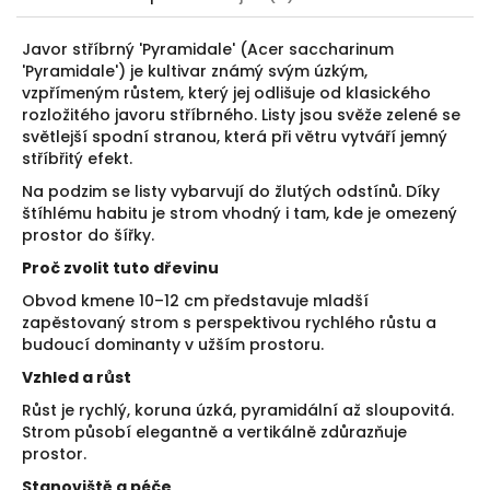
Javor stříbrný 'Pyramidale' (Acer saccharinum
'Pyramidale') je kultivar známý svým úzkým,
vzpřímeným růstem, který jej odlišuje od klasického
rozložitého javoru stříbrného. Listy jsou svěže zelené se
světlejší spodní stranou, která při větru vytváří jemný
stříbřitý efekt.
Na podzim se listy vybarvují do žlutých odstínů. Díky
štíhlému habitu je strom vhodný i tam, kde je omezený
prostor do šířky.
Proč zvolit tuto dřevinu
Obvod kmene 10–12 cm představuje mladší
zapěstovaný strom s perspektivou rychlého růstu a
budoucí dominanty v užším prostoru.
Vzhled a růst
Růst je rychlý, koruna úzká, pyramidální až sloupovitá.
Strom působí elegantně a vertikálně zdůrazňuje
prostor.
Stanoviště a péče