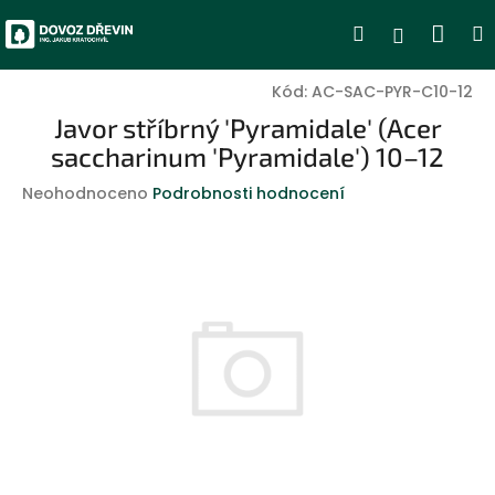
Přejít
Nák
Hledat
Přihlášen
na
obsah
koší
Kód:
AC-SAC-PYR-C10-12
Javor stříbrný 'Pyramidale' (Acer
saccharinum 'Pyramidale') 10–12
Průměrné
Neohodnoceno
Podrobnosti hodnocení
hodnocení
produktu
je
0,0
z
5
hvězdiček.