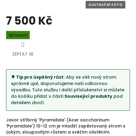
7 500 Kč
Měrná
Skladem
cena:
ZEPTAT SE
🌳 Tip pro úspěšný růst:
Aby se váš nový strom
správně ujal, doporučujeme naši odbornou
výsadbu. Tuto službu i další příslušenství si můžete
do košíku přidat v části
Související produkty
pod
detailem zboží.
Javor stříbrný 'Pyramidale' (Acer saccharinum
'Pyramidale') 10–12 cm je mladší zapěstovaný strom s
úzkým, sloupovitým růstem a svěžím olistěním.