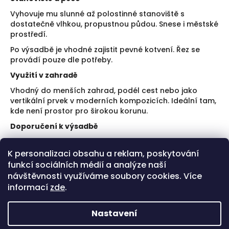
Vyhovuje mu slunné až polostinné stanoviště s
dostatečně vlhkou, propustnou půdou. Snese i městské
prostředí.
Po výsadbě je vhodné zajistit pevné kotvení. Řez se
provádí pouze dle potřeby.
Využití v zahradě
Vhodný do menších zahrad, podél cest nebo jako
vertikální prvek v moderních kompozicích. Ideální tam,
kde není prostor pro širokou korunu.
Doporučení k výsadbě
Zvolte stanoviště s dostatečnou půdní vlhkostí.
K personalizaci obsahu a reklam, poskytování
Počítejte s rychlým růstem a zajistěte stabilní
funkcí sociálních médií a analýze naší
kotvení.
návštěvnosti využíváme soubory cookies. Více
Plusy a limity
informací
zde
.
Úzký habitus vhodný do omezeného prostoru.
Rychlý růst.
Nastavení
Vyžaduje dostatek vláhy pro optimální vývoj.