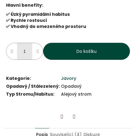
Hlavní benefity:
✅ Úzký pyramidální habitus
✅ Rychle rostoucí
✅ Vhodný do omezeného prostoru
Do košíku
Kategorie
:
Javory
Opadavý / Stálezelený
:
Opadavý
Typ Stromu/Habitus
:
Alejový strom
Twitter
Facebook
Popis
Související (4)
Diskuze