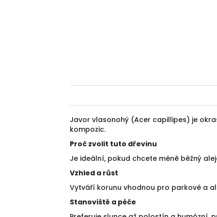
Javor vlasonohý (Acer capillipes) je okr
kompozic.
Proč zvolit tuto dřevinu
Je ideální, pokud chcete méně běžný al
Vzhled a růst
Vytváří korunu vhodnou pro parkové a ale
Stanoviště a péče
Preferuje slunce až polostín a humózní, 