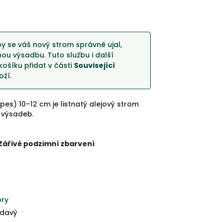
y se váš nový strom správně ujal,
u výsadbu. Tuto službu i další
košíku přidat v části
Související
ží.
pes) 10–12 cm je listnatý alejový strom
 výsadeb.
Zářivé podzimní zbarvení
ory
davý