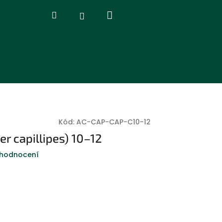
Nákupní
Hledat
Přihlášení
košík
Kód:
AC-CAP-CAP-C10-12
er capillipes) 10–12
 hodnocení