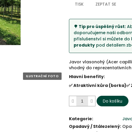
hvězdiček.
TISK
ZEPTAT SE
🌳 Tip pro úspěšný růst:
Ab
doporučujeme naši odborno
příslušenství si můžete do 
produkty
pod detailem zbo
Javor vlasonohý (Acer capilli
vhodný do reprezentativních
Hlavní benefity:
✅ Atraktivní kůra (borka)
✅ 
Do košíku
Kategorie
:
Jav
Opadavý / Stálezelený
:
Opa