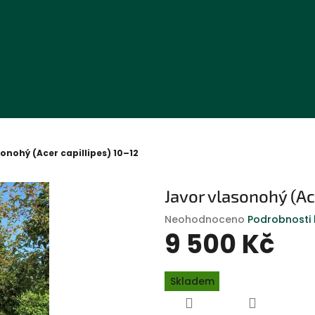
onohý (Acer capillipes) 10–12
Javor vlasonohý (Ac
Průměrné
Neohodnoceno
Podrobnosti
hodnocení
9 500 Kč
produktu
je
Měrná
0,0
Skladem
cena:
z
5