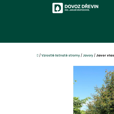
Přejít
na
obsah
Domů
/
Vzrostlé listnaté stromy
/
Javory
/
Javor vlas