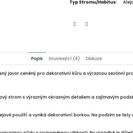
Typ Stromu/Habitus
:
Alej
Twitter
Facebook
Popis
Související (4)
Diskuze
asný javor ceněný pro dekorativní kůru a výraznou sezónní pr
ejový strom s výrazným okrasným detailem a zajímavým podz
jové použití a vyniká dekorativní borkou. Na podzim se listy 
propustnou půdu s rovnoměrnou vlhkostí. Po výsadbě je důleži