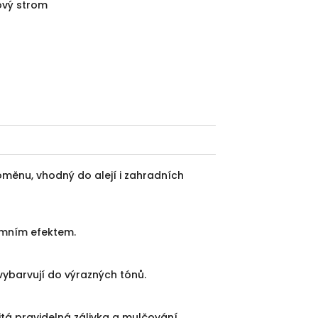
ový strom
oměnu, vhodný do alejí i zahradních
imním efektem.
vybarvují do výrazných tónů.
tá pravidelná zálivka a mulčování.