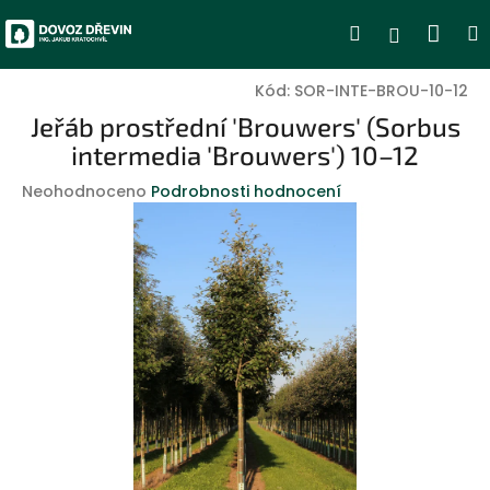
Přejít
Nák
Hledat
Přihlášen
na
obsah
koší
Kód:
SOR-INTE-BROU-10-12
Jeřáb prostřední 'Brouwers' (Sorbus
intermedia 'Brouwers') 10–12
Průměrné
Neohodnoceno
Podrobnosti hodnocení
hodnocení
produktu
je
0,0
z
5
hvězdiček.