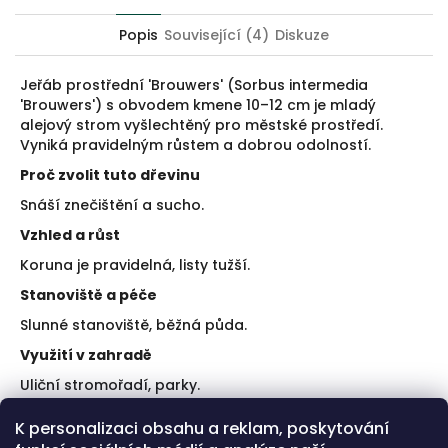
Twitter
Facebook
Popis
Související (4)
Diskuze
Jeřáb prostřední 'Brouwers' (Sorbus intermedia
'Brouwers') s obvodem kmene 10–12 cm je mladý
alejový strom vyšlechtěný pro městské prostředí.
Vyniká pravidelným růstem a dobrou odolností.
Proč zvolit tuto dřevinu
Snáší znečištění a sucho.
Vzhled a růst
Koruna je pravidelná, listy tužší.
Stanoviště a péče
Slunné stanoviště, běžná půda.
Využití v zahradě
Uliční stromořadí, parky.
Doporučení k výsadbě
K personalizaci obsahu a reklam, poskytování