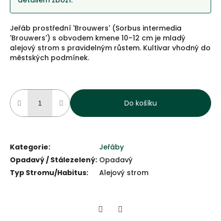
detailem zboží.
Jeřáb prostřední 'Brouwers' (Sorbus intermedia
'Brouwers') s obvodem kmene 10–12 cm je mladý
alejový strom s pravidelným růstem. Kultivar vhodný do
městských podmínek.
Do košíku
Kategorie
:
Jeřáby
Opadavý / Stálezelený
:
Opadavý
Typ Stromu/Habitus
:
Alejový strom