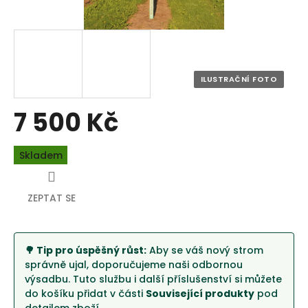
7 500 Kč
Měrná
Skladem
cena:
ZEPTAT SE
🌳 Tip pro úspěšný růst:
Aby se váš nový strom
správně ujal, doporučujeme naši odbornou
výsadbu. Tuto službu i další příslušenství si můžete
do košíku přidat v části
Související produkty
pod