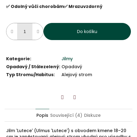
✅ Odolný vůči chorobám
✅ Mrazuvzdorný
Do košíku
Kategorie
:
Jilmy
Opadavý / Stálezelený
:
Opadavý
Typ Stromu/Habitus
:
Alejový strom
Twitter
Facebook
Popis
Související (4)
Diskuze
Jilm 'Lutece' (Ulmus 'Lutece') s obvodem kmene 18–20
cm je zapěstovaný alejový strom vhodný pro výsadby s