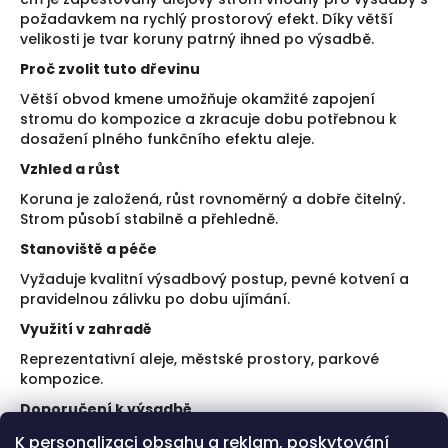
požadavkem na rychlý prostorový efekt. Díky větší
velikosti je tvar koruny patrný ihned po výsadbě.
Proč zvolit tuto dřevinu
Větší obvod kmene umožňuje okamžité zapojení
stromu do kompozice a zkracuje dobu potřebnou k
dosažení plného funkčního efektu aleje.
Vzhled a růst
Koruna je založená, růst rovnoměrný a dobře čitelný.
Strom působí stabilně a přehledně.
Stanoviště a péče
Vyžaduje kvalitní výsadbový postup, pevné kotvení a
pravidelnou zálivku po dobu ujímání.
Využití v zahradě
Reprezentativní aleje, městské prostory, parkové
kompozice.
Doporučení k výsadbě
K personalizaci obsahu a reklam, poskytování
Zajistěte dostatečně velkou výsadbovou jámu.