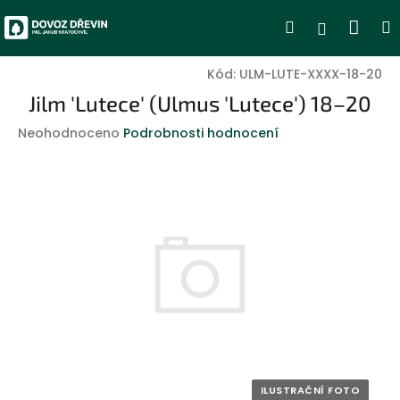
Přejít
Nák
Hledat
Přihlášen
na
obsah
koší
Kód:
ULM-LUTE-XXXX-18-20
Jilm 'Lutece' (Ulmus 'Lutece') 18–20
Průměrné
Neohodnoceno
Podrobnosti hodnocení
hodnocení
produktu
je
0,0
z
5
hvězdiček.