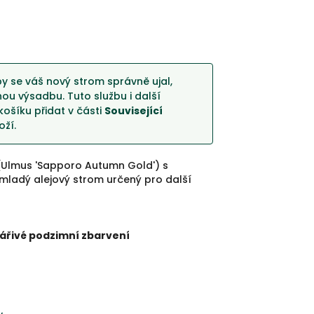
y se váš nový strom správně ujal,
u výsadbu. Tuto službu i další
košíku přidat v části
Související
ží.
(Ulmus 'Sapporo Autumn Gold') s
ladý alejový strom určený pro další
ářivé podzimní zbarvení