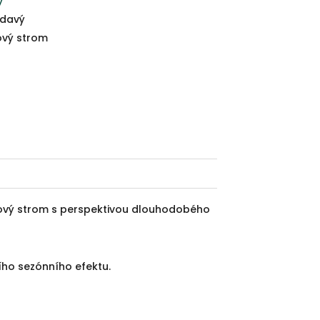
y
davý
ový strom
jový strom s perspektivou dlouhodobého
ího sezónního efektu.