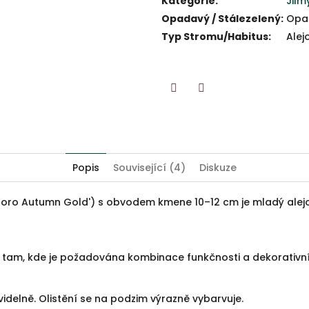
Kategorie
:
Jilm
Opadavý / Stálezelený
:
Opa
Typ Stromu/Habitus
:
Alej
Twitter
Facebook
Popis
Související (4)
Diskuze
poro Autumn Gold') s obvodem kmene 10–12 cm je mladý ale
 tam, kde je požadována kombinace funkčnosti a dekorativn
idelně. Olistění se na podzim výrazně vybarvuje.