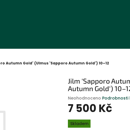
oro Autumn Gold' (Ulmus 'Sapporo Autumn Gold') 10–12
Jilm 'Sapporo Autu
Autumn Gold') 10–1
Průměrné
Neohodnoceno
Podrobnosti
hodnocení
7 500 Kč
produktu
je
Měrná
0,0
Skladem
cena:
z