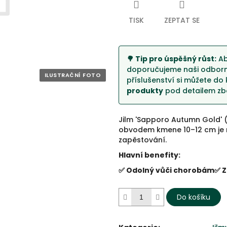
5
hvězdiček.
TISK
ZEPTAT SE
🌳 Tip pro úspěšný růst:
Ab
doporučujeme naši odborno
příslušenství si můžete do 
produkty
pod detailem zbo
Jilm 'Sapporo Autumn Gold' 
obvodem kmene 10–12 cm je m
zapěstování.
Hlavní benefity:
✅ Odolný vůči chorobám
✅ Z
Do košíku