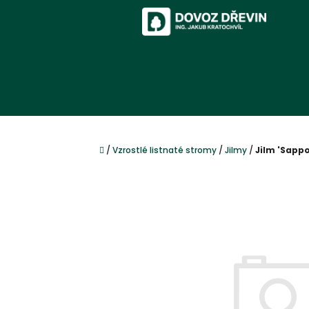
Přejít
na
obsah
Domů
/
Vzrostlé listnaté stromy
/
Jilmy
/
Jilm 'Sapp