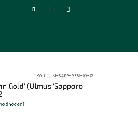
Nákupní
Hledat
Přihlášení
košík
Kód:
ULM-SAPP-RESI-10-12
mn Gold' (Ulmus 'Sapporo
2
 hodnocení