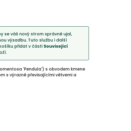
y se váš nový strom správně ujal,
u výsadbu. Tuto službu i další
košíku přidat v části
Související
ží.
ia tomentosa 'Pendula') s obvodem kmene
m s výrazně převisajícími větvemi a