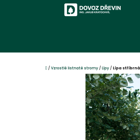
Přejít
na
obsah
Domů
/
Vzrostlé listnaté stromy
/
Lípy
/
Lípa stříbrn