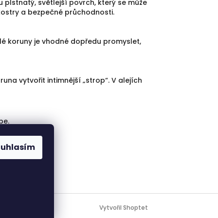
u plstnatý, světlejší povrch, který se může
 kostry a bezpečné průchodnosti.
islé koruny je vhodné dopředu promyslet,
a vytvořit intimnější „strop“. V alejích
be.
ouhlasím
Vytvořil Shoptet