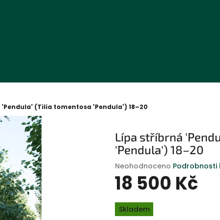
á 'Pendula' (Tilia tomentosa 'Pendula') 18–20
Lípa stříbrná 'Pendu
'Pendula') 18–20
Průměrné
Neohodnoceno
Podrobnosti
hodnocení
18 500 Kč
produktu
je
Měrná
0,0
Skladem
cena:
z