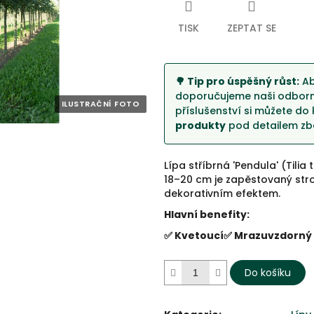
5
hvězdiček.
TISK
ZEPTAT SE
🌳 Tip pro úspěšný růst:
Ab
doporučujeme naši odborno
příslušenství si můžete do 
produkty
pod detailem zbo
Lípa stříbrná 'Pendula' (Til
18–20 cm je zapěstovaný stro
dekorativním efektem.
Hlavní benefity:
✅ Kvetoucí
✅ Mrazuvzdorný
Do košíku