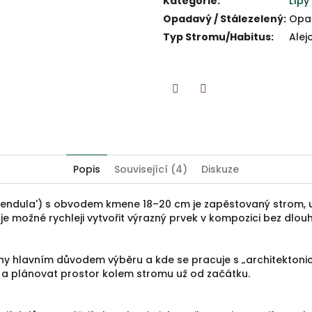
Kategorie
:
Lípy
Opadavý / Stálezelený
:
Opa
Typ Stromu/Habitus
:
Alej
Twitter
Facebook
Popis
Související (4)
Diskuze
 'Pendula') s obvodem kmene 18–20 cm je zapěstovaný strom, u
i je možné rychleji vytvořit výrazný prvek v kompozici bez dl
oruny hlavním důvodem výběru a kde se pracuje s „architekton
 a plánovat prostor kolem stromu už od začátku.