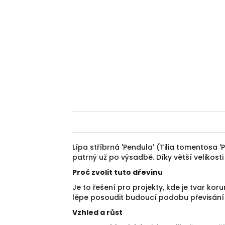
Lípa stříbrná 'Pendula' (Tilia tomentosa
patrný už po výsadbě. Díky větší velikost
Proč zvolit tuto dřevinu
Je to řešení pro projekty, kde je tvar k
lépe posoudit budoucí podobu převisání
Vzhled a růst