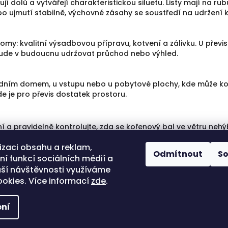
í dolů a vytvářejí charakteristickou siluetu. Listy mají na rub
e po ujmutí stabilně, výchovné zásahy se soustředí na udržení
omy: kvalitní výsadbovou přípravu, kotvení a zálivku. U přev
bude v budoucnu udržovat průchod nebo výhled.
radním domem, u vstupu nebo u pobytové plochy, kde může korun
de je pro převis dostatek prostoru.
í a pravidelně kontrolujte, zda se kořenový bal ve větru nehý
 s důrazem na bezpečnost a zachování převislého charakteru.
izaci obsahu a reklam,
Odmítnout
S
í funkcí sociálních médií a
ší návštěvnosti využíváme
zný tvar koruny.
okies. Více informací
zde
.
údržbu, aby převislé větve neomezovaly provoz.
ní
yhrazena.
Upravit nastavení cookies