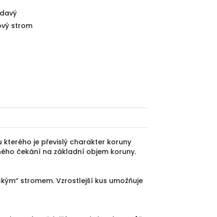
davý
ový strom
 kterého je převislý charakter koruny
ouhého čekání na základní objem koruny.
ickým“ stromem. Vzrostlejší kus umožňuje