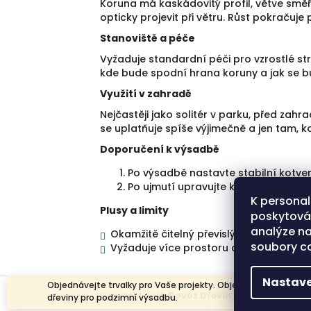
Koruna má kaskádovitý profil, větve směřuj
opticky projevit při větru. Růst pokračuj
Stanoviště a péče
Vyžaduje standardní péči pro vzrostlé str
kde bude spodní hrana koruny a jak se 
Využití v zahradě
Nejčastěji jako solitér v parku, před zah
se uplatňuje spíše výjimečně a jen tam, k
Doporučení k výsadbě
Po výsadbě nastavte stabilní kotven
Po ujmutí upravujte korunu citlivě,
K personal
Plusy a limity
poskytován
analýze na
Okamžitě čitelný převislý habitus a výra
soubory co
Vyžaduje více prostoru a promyšlenou 
Nastave
Z
Objednávejte trvalky pro Vaše projekty. Objednávejte
Copyright 2026
Dovoz Dřevin
. Všechna práva v
á
dřeviny pro podzimní výsadbu.