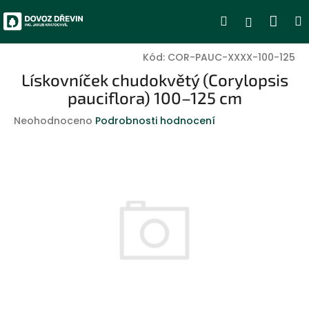
Přejít
Nák
Hledat
Přihlášen
na
obsah
koší
Kód:
COR-PAUC-XXXX-100-125
Lískovníček chudokvětý (Corylopsis
pauciflora) 100–125 cm
Průměrné
Neohodnoceno
Podrobnosti hodnocení
hodnocení
produktu
je
0,0
z
5
hvězdiček.