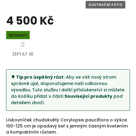
4 500 Kč
Měrná
Skladem
cena:
ZEPTAT SE
🌳 Tip pro úspěšný růst:
Aby se váš nový strom
správně ujal, doporučujeme naši odbornou
výsadbu. Tuto službu i další příslušenství si můžete
do košíku přidat v části
Související produkty
pod
detailem zboží.
Lískovníček chudokvětý Corylopsis pauciflora o výšce
100–125 cm je opadavý keř s jemným časným kvetením
a kompaktním růstem.