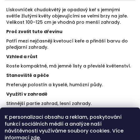
Lískovníček chudokvětý je opadavý keř s jemnými
světle žlutými květy objevujícími se velmi brzy na jaře.
Velikost 100–125 cm je vhodná pro menší zahrady.
Proč zvolit tuto dřevinu
Patří mezi nejčasněji kvetoucí keře a přináší barvu do
předjarní zahrady.
Vzhled a růst
Roste kompaktně, má jemné listy a převislé květenství.
Stanoviště a péče
Preferuje polostín a kyselé, humózní půdy.
Využití v zahradě
Stinnější partie zahrad, lesní zahrady.
Doporučení k výsadbě
K personalizaci obsahu a reklam, poskytování
funkcí sociálních médií a analýze naší
Sázejte do kyselé půdy.
Mulčujte kořenový prostor.
návštěvnosti využíváme soubory cookies. Více
informací
zde
.