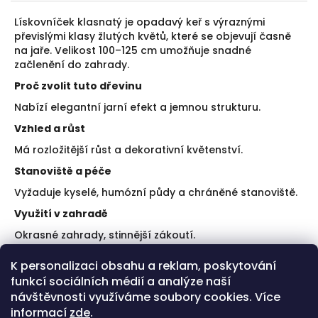
Lískovníček klasnatý je opadavý keř s výraznými
převislými klasy žlutých květů, které se objevují časně
na jaře. Velikost 100–125 cm umožňuje snadné
začlenění do zahrady.
Proč zvolit tuto dřevinu
Nabízí elegantní jarní efekt a jemnou strukturu.
Vzhled a růst
Má rozložitější růst a dekorativní květenství.
Stanoviště a péče
Vyžaduje kyselé, humózní půdy a chráněné stanoviště.
Využití v zahradě
Okrasné zahrady, stinnější zákoutí.
Doporučení k výsadbě
K personalizaci obsahu a reklam, poskytování
funkcí sociálních médií a analýze naší
Chraňte před vysycháním.
Vyhněte se vápenitým půdám.
návštěvnosti využíváme soubory cookies. Více
informací
zde
.