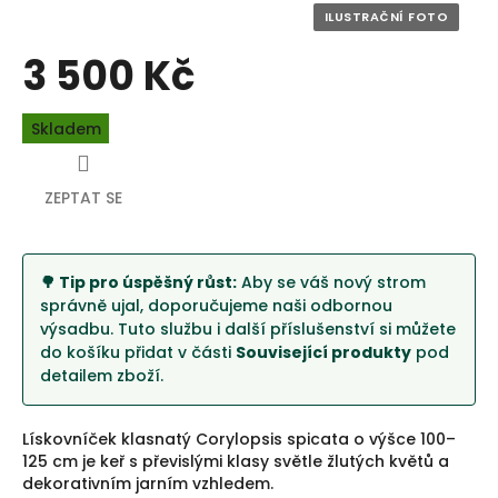
3 500 Kč
Měrná
Skladem
cena:
ZEPTAT SE
🌳 Tip pro úspěšný růst:
Aby se váš nový strom
správně ujal, doporučujeme naši odbornou
výsadbu. Tuto službu i další příslušenství si můžete
do košíku přidat v části
Související produkty
pod
detailem zboží.
Lískovníček klasnatý Corylopsis spicata o výšce 100–
125 cm je keř s převislými klasy světle žlutých květů a
dekorativním jarním vzhledem.