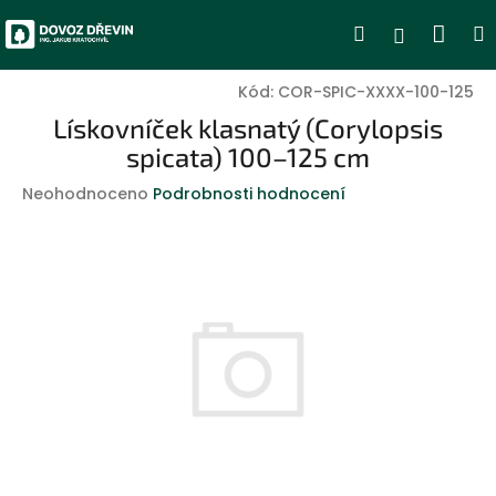
Přejít
Nák
Hledat
Přihlášen
na
obsah
koší
Kód:
COR-SPIC-XXXX-100-125
Lískovníček klasnatý (Corylopsis
spicata) 100–125 cm
Průměrné
Neohodnoceno
Podrobnosti hodnocení
hodnocení
produktu
je
0,0
z
5
hvězdiček.