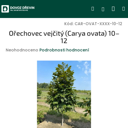
Přejít
Nák
Hledat
Přihlášen
na
obsah
koší
Kód:
CAR-OVAT-XXXX-10-12
Ořechovec vejčitý (Carya ovata) 10–
12
Průměrné
Neohodnoceno
Podrobnosti hodnocení
hodnocení
produktu
je
0,0
z
5
hvězdiček.