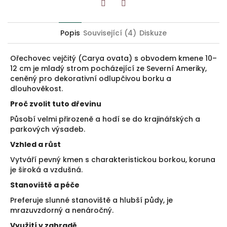
Twitter
Facebook
Popis
Související (4)
Diskuze
Ořechovec vejčitý (Carya ovata) s obvodem kmene 10–
12 cm je mladý strom pocházející ze Severní Ameriky,
ceněný pro dekorativní odlupčivou borku a
dlouhověkost.
Proč zvolit tuto dřevinu
Působí velmi přirozeně a hodí se do krajinářských a
parkových výsadeb.
Vzhled a růst
Vytváří pevný kmen s charakteristickou borkou, koruna
je široká a vzdušná.
Stanoviště a péče
Preferuje slunné stanoviště a hlubší půdy, je
mrazuvzdorný a nenáročný.
Využití v zahradě