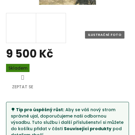
9 500 Kč
Měrná
Skladem
cena:
ZEPTAT SE
🌳 Tip pro úspěšný růst:
Aby se váš nový strom
správně ujal, doporučujeme naši odbornou
výsadbu. Tuto službu i další příslušenství si můžete
do košíku přidat v části
Související produkty
pod