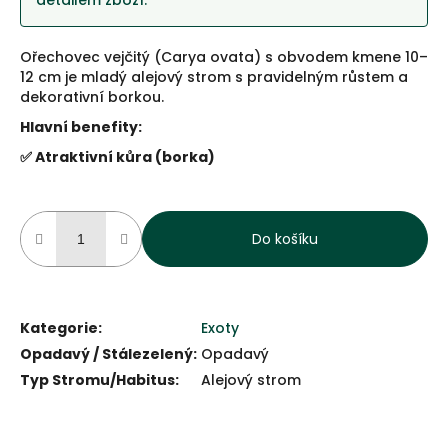
detailem zboží.
Ořechovec vejčitý (Carya ovata) s obvodem kmene 10–
12 cm je mladý alejový strom s pravidelným růstem a
dekorativní borkou.
Hlavní benefity:
✅ Atraktivní kůra (borka)
Do košíku
Kategorie
:
Exoty
Opadavý / Stálezelený
:
Opadavý
Typ Stromu/Habitus
:
Alejový strom