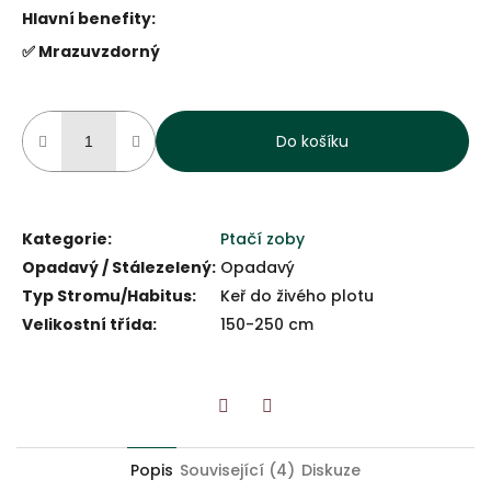
Hlavní benefity:
✅ Mrazuvzdorný
Do košíku
Kategorie
:
Ptačí zoby
Opadavý / Stálezelený
:
Opadavý
Typ Stromu/Habitus
:
Keř do živého plotu
Velikostní třída
:
150-250 cm
Twitter
Facebook
Popis
Související (4)
Diskuze