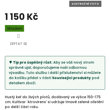
1 150 Kč
Měrná
Skladem
cena:
ZEPTAT SE
🌳 Tip pro úspěšný růst:
Aby se váš nový strom
správně ujal, doporučujeme naši odbornou
výsadbu. Tuto službu i další příslušenství si můžete
do košíku přidat v části
Související produkty
pod
detailem zboží.
Hustý keř do živých plotů, dodávaný ve výšce 150–175
cm. Kultivar 'Atrovirens' si udržuje tmavě zelené olistění
po delší část roku.