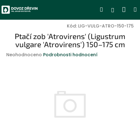
Přejít
Nák
Hledat
Přihlášen
na
obsah
koší
Kód:
LIG-VULG-ATRO-150-175
Ptačí zob 'Atrovirens' (Ligustrum
vulgare 'Atrovirens') 150–175 cm
Průměrné
Neohodnoceno
Podrobnosti hodnocení
hodnocení
produktu
je
0,0
z
5
hvězdiček.