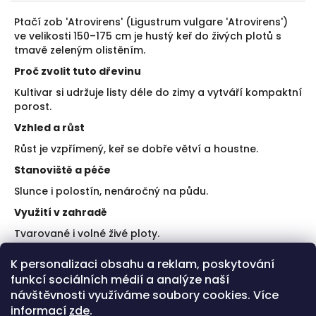
Ptačí zob 'Atrovirens' (Ligustrum vulgare 'Atrovirens')
ve velikosti 150–175 cm je hustý keř do živých plotů s
tmavě zeleným olistěním.
Proč zvolit tuto dřevinu
Kultivar si udržuje listy déle do zimy a vytváří kompaktní
porost.
Vzhled a růst
Růst je vzpřímený, keř se dobře větví a houstne.
Stanoviště a péče
Slunce i polostín, nenáročný na půdu.
Využití v zahradě
Tvarované i volné živé ploty.
Doporučení k výsadbě
K personalizaci obsahu a reklam, poskytování
funkcí sociálních médií a analýze naší
Sázejte do rovnoměrného sponu.
Pravidelně tvarujte.
návštěvnosti využíváme soubory cookies. Více
informací
zde
.