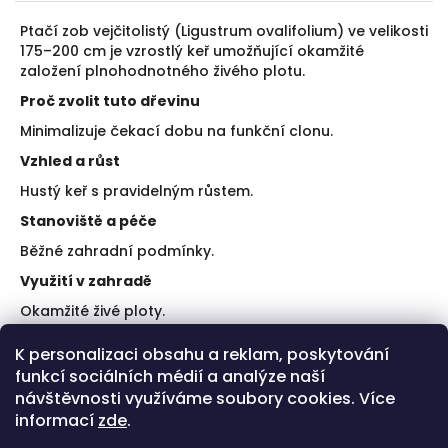
Ptačí zob vejčitolistý (Ligustrum ovalifolium) ve velikosti
175–200 cm je vzrostlý keř umožňující okamžité
založení plnohodnotného živého plotu.
Proč zvolit tuto dřevinu
Minimalizuje čekací dobu na funkční clonu.
Vzhled a růst
Hustý keř s pravidelným růstem.
Stanoviště a péče
Běžné zahradní podmínky.
Využití v zahradě
Okamžité živé ploty.
Doporučení k výsadbě
K personalizaci obsahu a reklam, poskytování
funkcí sociálních médií a analýze naší
Zajistěte dostatek vláhy po výsadbě.
Začněte s tvarováním v prvním roce.
návštěvnosti využíváme soubory cookies. Více
informací
zde
.
Plusy a limity