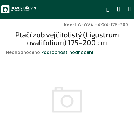
Přejít
Nák
Hledat
Přihlášen
na
obsah
koší
Kód:
LIG-OVAL-XXXX-175-200
Ptačí zob vejčitolistý (Ligustrum
ovalifolium) 175–200 cm
Průměrné
Neohodnoceno
Podrobnosti hodnocení
hodnocení
produktu
je
0,0
z
5
hvězdiček.