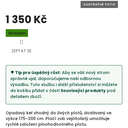
1 350 Kč
Měrná
Skladem
cena:
ZEPTAT SE
🌳 Tip pro úspěšný růst:
Aby se váš nový strom
správně ujal, doporučujeme naši odbornou
výsadbu. Tuto službu i další příslušenství si můžete
do košíku přidat v části
Související produkty
pod
detailem zboží.
Opadavý keř vhodný do živých plotů, dodávaný ve
výšce 175–200 cm. Ptačí zob vejčitolistý umožňuje
rychlé založení plnohodnotného plotu.