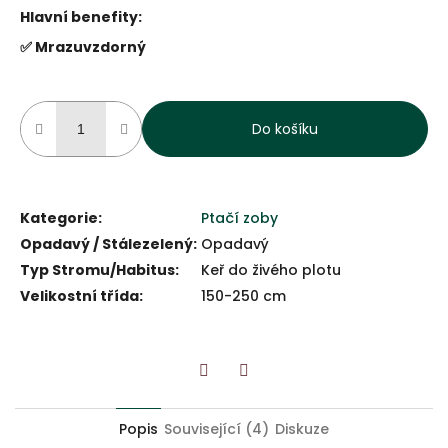
Hlavní benefity:
✅ Mrazuvzdorný
Do košíku
Kategorie
:
Ptačí zoby
Opadavý / Stálezelený
:
Opadavý
Typ Stromu/Habitus
:
Keř do živého plotu
Velikostní třída
:
150-250 cm
Twitter
Facebook
Popis
Související (4)
Diskuze