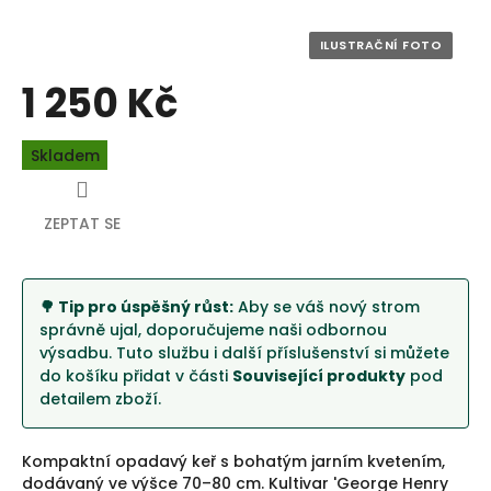
1 250 Kč
Měrná
Skladem
cena:
ZEPTAT SE
🌳 Tip pro úspěšný růst:
Aby se váš nový strom
správně ujal, doporučujeme naši odbornou
výsadbu. Tuto službu i další příslušenství si můžete
do košíku přidat v části
Související produkty
pod
detailem zboží.
Kompaktní opadavý keř s bohatým jarním kvetením,
dodávaný ve výšce 70–80 cm. Kultivar 'George Henry