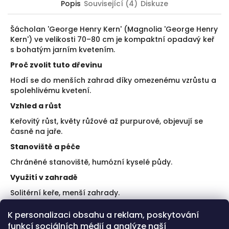
Popis
Související (4)
Diskuze
Šácholan 'George Henry Kern' (Magnolia 'George Henry
Kern') ve velikosti 70–80 cm je kompaktní opadavý keř
s bohatým jarním kvetením.
Proč zvolit tuto dřevinu
Hodí se do menších zahrad díky omezenému vzrůstu a
spolehlivému kvetení.
Vzhled a růst
Keřovitý růst, květy růžové až purpurové, objevují se
časně na jaře.
Stanoviště a péče
Chráněné stanoviště, humózní kyselé půdy.
Využití v zahradě
Solitérní keře, menší zahrady.
Doporučení k výsadbě
K personalizaci obsahu a reklam, poskytování
funkcí sociálních médií a analýze naší
Vyhněte se větrným polohám.