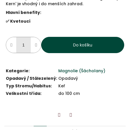
Kern' je vhodný i do menších zahrad.
Hlavní benefity:
✅ Kvetoucí
Do košíku
Kategorie
:
Magnolie (Šácholany)
Opadavý / Stálezelený
:
Opadavý
Typ Stromu/Habitus
:
Keř
Velikostní třída
:
do 100 cm
Twitter
Facebook