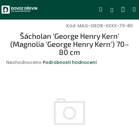
Přejít
Nák
Hledat
Přihlášen
na
obsah
koší
Kód:
MAG-GEOR-XXXX-70-80
Šácholan 'George Henry Kern'
(Magnolia 'George Henry Kern') 70–
80 cm
Průměrné
Neohodnoceno
Podrobnosti hodnocení
hodnocení
produktu
je
0,0
z
5
hvězdiček.