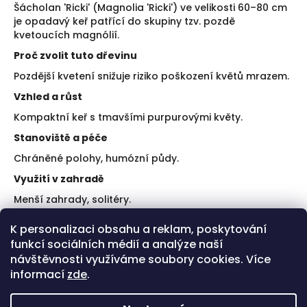
Šácholan 'Ricki' (Magnolia 'Ricki') ve velikosti 60–80 cm
je opadavý keř patřící do skupiny tzv. pozdě
kvetoucích magnólií.
Proč zvolit tuto dřevinu
Pozdější kvetení snižuje riziko poškození květů mrazem.
Vzhled a růst
Kompaktní keř s tmavšími purpurovými květy.
Stanoviště a péče
Chráněné polohy, humózní půdy.
Využití v zahradě
Menší zahrady, solitéry.
Doporučení k výsadbě
K personalizaci obsahu a reklam, poskytování
funkcí sociálních médií a analýze naší
Vyhněte se větrným místům.
Pravidelně zalévejte po výsadbě.
návštěvnosti využíváme soubory cookies. Více
informací
zde
.
Plusy a limity
Pozdní kvetení.