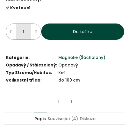
✅ Kvetoucí
Do košíku
Kategorie
:
Magnolie (Šácholany)
Opadavý / Stálezelený
:
Opadavý
Typ Stromu/Habitus
:
Keř
Velikostní třída
:
do 100 cm
Twitter
Facebook
Popis
Související (4)
Diskuze