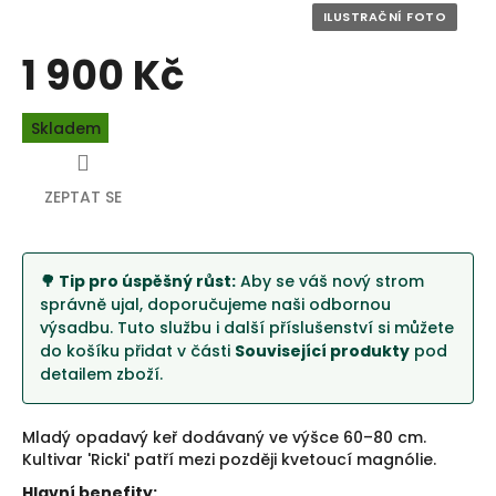
1 900 Kč
Měrná
Skladem
cena:
ZEPTAT SE
🌳 Tip pro úspěšný růst:
Aby se váš nový strom
správně ujal, doporučujeme naši odbornou
výsadbu. Tuto službu i další příslušenství si můžete
do košíku přidat v části
Související produkty
pod
detailem zboží.
Mladý opadavý keř dodávaný ve výšce 60–80 cm.
Kultivar 'Ricki' patří mezi později kvetoucí magnólie.
Hlavní benefity: