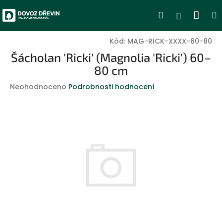
Přejít
Nák
Hledat
Přihlášen
na
obsah
koší
Kód:
MAG-RICK-XXXX-60-80
Šácholan 'Ricki' (Magnolia 'Ricki') 60–
80 cm
Průměrné
Neohodnoceno
Podrobnosti hodnocení
hodnocení
produktu
je
0,0
z
5
hvězdiček.