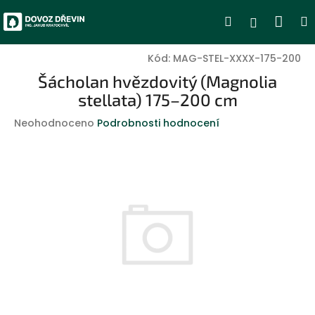
Přejít
Nák
Hledat
Přihlášen
na
obsah
koší
Kód:
MAG-STEL-XXXX-175-200
Šácholan hvězdovitý (Magnolia
stellata) 175–200 cm
Průměrné
Neohodnoceno
Podrobnosti hodnocení
hodnocení
produktu
je
0,0
z
5
hvězdiček.