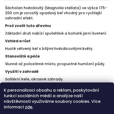
Šácholan hvězdovitý (Magnolia stellata) ve výšce 175–
200 cm je vzrostlý opadavý keř vhodný pro rychlejší
zahradní efekt.
Proč zvolit tuto dřevinu
Základní druh nabízí spolehlivé a bohaté jarní kvetení.
Vzhled a růst
Hustě větvený keř s bílými hvězdicovitými květy.
Stanoviště a péče
Slunné až polostinné místo, propustné humózní půdy.
Využití v zahradě
Solitérní keře, okrasné zahrady.
Doporučení k výsadbě
K personalizaci obsahu a reklam, poskytování
funkcí sociálních médií a analýze naší
Zajistěte ochranu před větrem.
Udržujte půdu rovnoměrně vlhkou.
návštěvnosti využíváme soubory cookies. Více
informací
zde
.
Plusy a limity