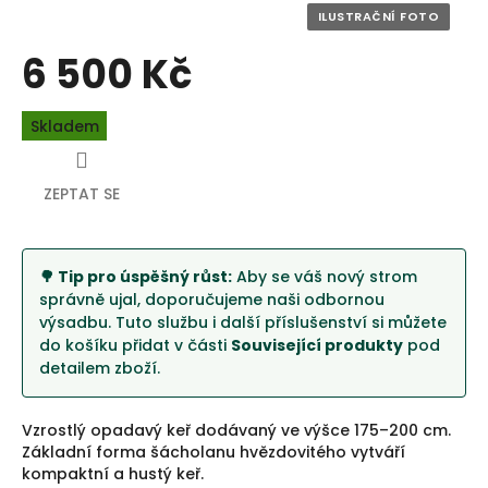
6 500 Kč
Měrná
Skladem
cena:
ZEPTAT SE
🌳 Tip pro úspěšný růst:
Aby se váš nový strom
správně ujal, doporučujeme naši odbornou
výsadbu. Tuto službu i další příslušenství si můžete
do košíku přidat v části
Související produkty
pod
detailem zboží.
Vzrostlý opadavý keř dodávaný ve výšce 175–200 cm.
Základní forma šácholanu hvězdovitého vytváří
kompaktní a hustý keř.