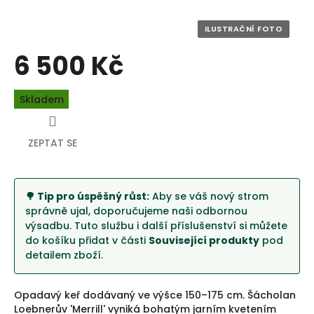
6 500 Kč
Měrná
Skladem
cena:
ZEPTAT SE
🌳 Tip pro úspěšný růst:
Aby se váš nový strom
správně ujal, doporučujeme naši odbornou
výsadbu. Tuto službu i další příslušenství si můžete
do košíku přidat v části
Související produkty
pod
detailem zboží.
Opadavý keř dodávaný ve výšce 150–175 cm. Šácholan
Loebnerův 'Merrill' vyniká bohatým jarním kvetením