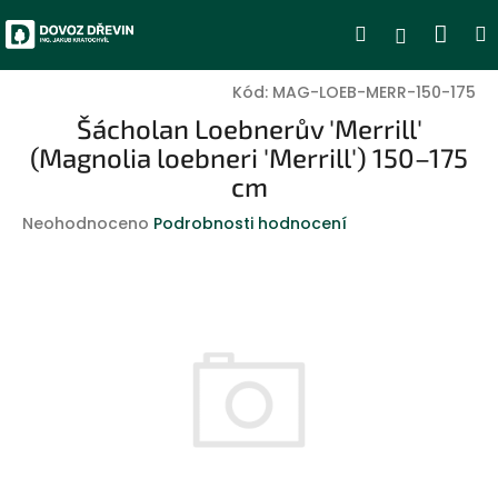
Přejít
Nák
Hledat
Přihlášen
na
obsah
koší
Kód:
MAG-LOEB-MERR-150-175
Šácholan Loebnerův 'Merrill'
(Magnolia loebneri 'Merrill') 150–175
cm
Průměrné
Neohodnoceno
Podrobnosti hodnocení
hodnocení
produktu
je
0,0
z
5
hvězdiček.