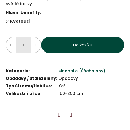
světlé barvy.
Hlavní benefity:
✅ Kvetoucí
Do košíku
Kategorie
:
Magnolie (Šácholany)
Opadavý / Stálezelený
:
Opadavý
Typ Stromu/Habitus
:
Keř
Velikostní třída
:
150-250 cm
Twitter
Facebook