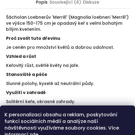
Popis
Související (4)
Diskuze
Šácholan Loebnerův 'Merrill' (Magnolia loebneri 'Merrill')
ve výšce 150–175 cm je opadavý keř s velmi bohatým
bílým kvetením.
Proč zvolit tuto dřevinu
Je ceněn pro množství květů a dobrou odolnost.
Vzhled a růst
Keřovitý růst, světlé květy na jaře.
Stanoviště a péče
Slunné polohy, kyselé až neutrální půdy.
Využití v zahradě
Solitérní keře, okrasné zahrady.
Doporučení k výsadbě
K personalizaci obsahu a reklam, poskytování
funkcí sociálních médií a analýze naší
Zvolte chráněné místo.
Mulčujte kořenovou zónu.
návštěvnosti využíváme soubory cookies. Více
informací
zde
.