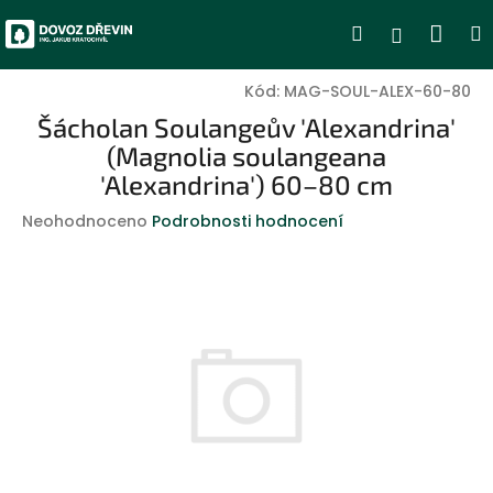
Přejít
Nák
Hledat
Přihlášen
na
obsah
koší
Kód:
MAG-SOUL-ALEX-60-80
Šácholan Soulangeův 'Alexandrina'
(Magnolia soulangeana
'Alexandrina') 60–80 cm
Průměrné
Neohodnoceno
Podrobnosti hodnocení
hodnocení
produktu
je
0,0
z
5
hvězdiček.