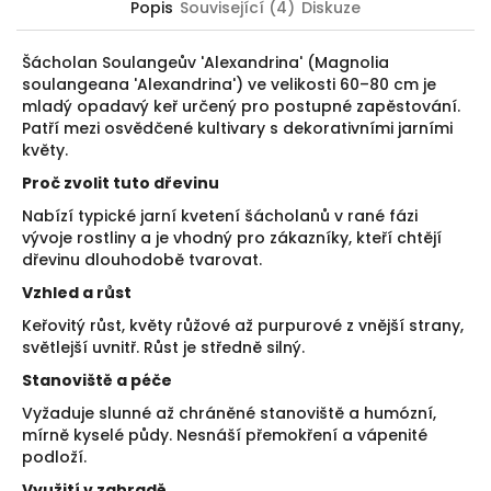
Popis
Související (4)
Diskuze
Šácholan Soulangeův 'Alexandrina' (Magnolia
soulangeana 'Alexandrina') ve velikosti 60–80 cm je
mladý opadavý keř určený pro postupné zapěstování.
Patří mezi osvědčené kultivary s dekorativními jarními
květy.
Proč zvolit tuto dřevinu
Nabízí typické jarní kvetení šácholanů v rané fázi
vývoje rostliny a je vhodný pro zákazníky, kteří chtějí
dřevinu dlouhodobě tvarovat.
Vzhled a růst
Keřovitý růst, květy růžové až purpurové z vnější strany,
světlejší uvnitř. Růst je středně silný.
Stanoviště a péče
Vyžaduje slunné až chráněné stanoviště a humózní,
mírně kyselé půdy. Nesnáší přemokření a vápenité
podloží.
Využití v zahradě