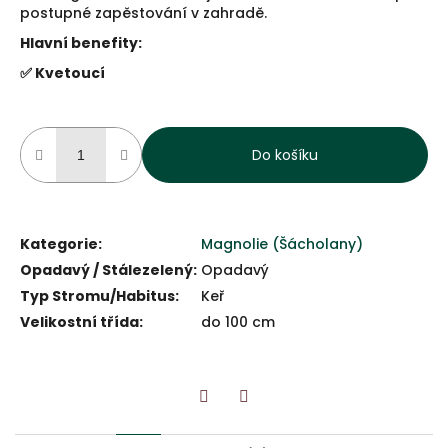
postupné zapěstování v zahradě.
Hlavní benefity:
✅ Kvetoucí
Do košíku
Kategorie
:
Magnolie (Šácholany)
Opadavý / Stálezelený
:
Opadavý
Typ Stromu/Habitus
:
Keř
Velikostní třída
:
do 100 cm
Twitter
Facebook