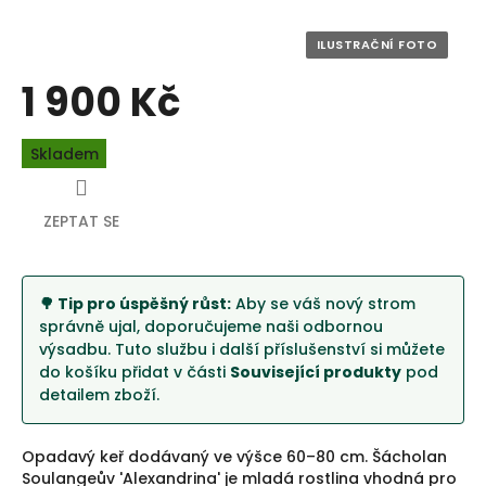
1 900 Kč
Měrná
Skladem
cena:
ZEPTAT SE
🌳 Tip pro úspěšný růst:
Aby se váš nový strom
správně ujal, doporučujeme naši odbornou
výsadbu. Tuto službu i další příslušenství si můžete
do košíku přidat v části
Související produkty
pod
detailem zboží.
Opadavý keř dodávaný ve výšce 60–80 cm. Šácholan
Soulangeův 'Alexandrina' je mladá rostlina vhodná pro