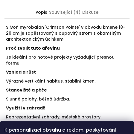
Twitter
Facebook
Popis
Související (4)
Diskuze
Slivoň myrobalán 'Crimson Pointe' v obvodu kmene 18–
20 cm je zapěstovaný sloupovitý strom s okamžitým
architektonickým účinkem.
Proč zvolit tuto dřevinu
Je ideální pro hotové projekty vyžadující přesnou
formu.
Vzhled a růst
Výrazně vertikální habitus, stabilní kmen.
Stanoviště a péče
Slunné polohy, běžná údržba.
Využití v zahradě
Reprezentativní zahrady, městské prostory.
Doporučení k výsadbě
K personalizaci obsahu a reklam, poskytování