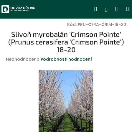
Přejít
Nák
Hledat
Přihlášen
na
obsah
koší
Kód:
PRU-CERA-CRIM-18-20
Slivoň myrobalán 'Crimson Pointe'
(Prunus cerasifera 'Crimson Pointe')
18-20
Průměrné
Neohodnoceno
Podrobnosti hodnocení
hodnocení
produktu
je
0,0
z
5
hvězdiček.