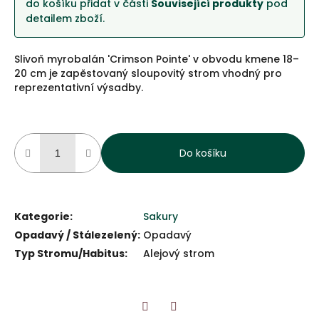
do košíku přidat v části
Související produkty
pod
detailem zboží.
Slivoň myrobalán 'Crimson Pointe' v obvodu kmene 18–
20 cm je zapěstovaný sloupovitý strom vhodný pro
reprezentativní výsadby.
Do košíku
Kategorie
:
Sakury
Opadavý / Stálezelený
:
Opadavý
Typ Stromu/Habitus
:
Alejový strom