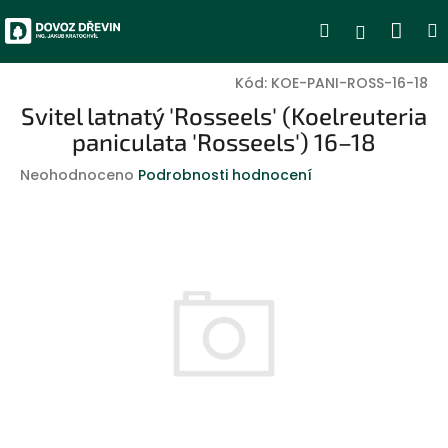
Přejít
Nák
Hledat
Přihlášen
na
obsah
koší
Kód:
KOE-PANI-ROSS-16-18
Svitel latnatý 'Rosseels' (Koelreuteria
paniculata 'Rosseels') 16–18
Průměrné
Neohodnoceno
Podrobnosti hodnocení
hodnocení
produktu
je
0,0
z
5
hvězdiček.