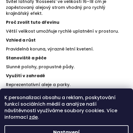
Svitel latnatý 'Rosseels' ve velikosti 16–18 cm je
zapěstovaný alejový strom vhodný pro rychlý
krajinářský efekt.
Proč zvolit tuto dřevinu
Větší velikost umožňuje rychlé uplatnění v prostoru.
Vzhled a růst
Pravidelná koruna, výrazné letní kvetení.
Stanoviště a péče
Slunné polohy, propustné půdy.
Využití v zahradě
Reprezentativní aleje a parky.
Doporučení k výsadbě
K personalizaci obsahu a reklam, poskytování
funkcí sociálních médií a analýze naší
Dodržte dostatečné rozestupy.
Zajistěte oporu.
návštěvnosti využíváme soubory cookies. Více
informací
zde
.
Plusy a limity
Rychlý efekt.
Nastavení