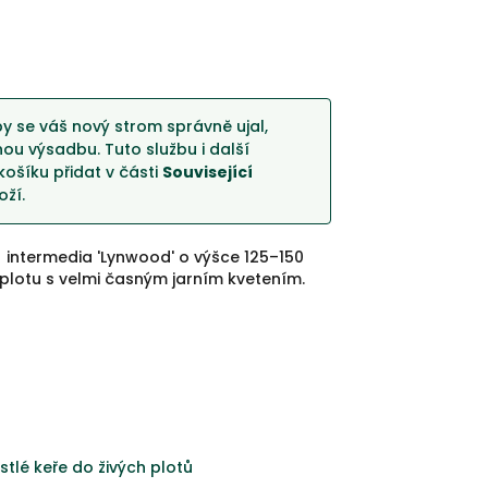
y se váš nový strom správně ujal,
u výsadbu. Tuto službu i další
košíku přidat v části
Související
ží.
× intermedia 'Lynwood' o výšce 125–150
plotu s velmi časným jarním kvetením.
stlé keře do živých plotů