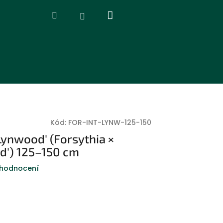
Nákupní
Hledat
Přihlášení
košík
Kód:
FOR-INT-LYNW-125-150
'Lynwood' (Forsythia ×
d') 125–150 cm
 hodnocení