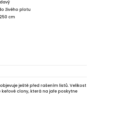
davý
do živého plotu
-250 cm
jevuje ještě před rašením listů. Velikost
 keřové clony, která na jaře poskytne