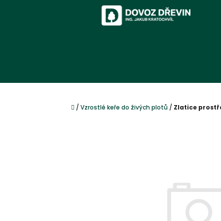
Přejít
na
obsah
Domů
/
Vzrostlé keře do živých plotů
/
Zlatice prost