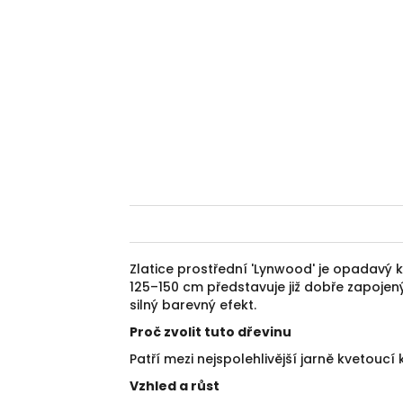
Zlatice prostřední 'Lynwood' je opadavý 
125–150 cm představuje již dobře zapojen
silný barevný efekt.
Proč zvolit tuto dřevinu
Patří mezi nejspolehlivější jarně kvetoucí
Vzhled a růst