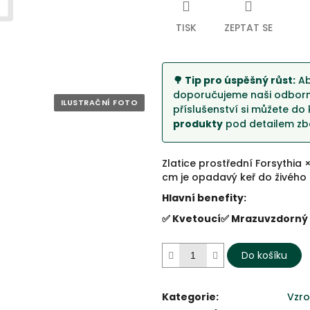
5
hvězdiček.
TISK
ZEPTAT SE
🌳 Tip pro úspěšný růst:
Ab
doporučujeme naši odborno
příslušenství si můžete do 
produkty
pod detailem zbo
Zlatice prostřední Forsythia 
cm je opadavý keř do živého 
Hlavní benefity:
✅ Kvetoucí
✅ Mrazuvzdorný
Do košíku
Kategorie
:
Vzro